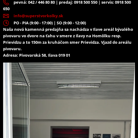
pevná: 042 / 446 80 80 | predaj: 0918 500 550 | servis: 0918 500
650
info@superstvorkolky.sk
PO - PIA (9:00 - 17:00) | SO (9:00 - 12:00)
Naša nová kamenná predajňa sa nachádza v Ilave areál bývalého
pivovaru vo dvore na ťahu v smere z Ilavy na Homôlku resp.
Prievidzu a to 150m za kruháčom smer Prievidza. Vjazd do areálu
pivovaru.
Adresa: Pivovarská 58, Ilava 019 01