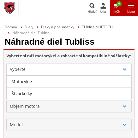
0
Hľadať
Účet
Košík
Menu
Hľadať
Domov
Diely
Disky a pneumatiky
TUbliss NUETECH
Náhradné diel Tubliss
Náhradné diel Tubliss
Vyberte si náš motocykel a zobrazte si kompatibilné súčiastky:
Vyberte
Motocykle
Značka
Štvorkolky
Objem motora
Model