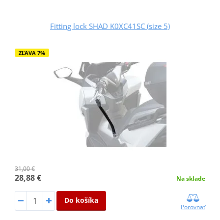
Fitting lock SHAD K0XC41SC (size 5)
ZĽAVA 7%
31,00 €
28,88 €
Na sklade
Do košíka
Porovnať