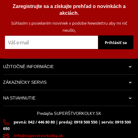
Zaregistrujte sa a získajte prehľad o novinkách a
akciách.
Súhlasím s posielaním noviniek v podobe Newslettru aby mi nič
neušlo
.
Prihlásiť sa
UŽITOČNÉ INFORMÁCIE
ZÁKAZNÍCKY SERVIS
NA STIAHNUTIE
Predajňa SUPERŠTVORKOLKY.SK
pevná: 042 / 446 80 80 | predaj: 0918 500 550 | servis: 0918 500
650
info@superstvorkolky.sk