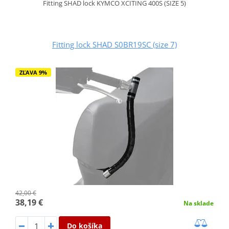
Fitting SHAD lock KYMCO XCITING 400S (SIZE 5)
Fitting lock SHAD S0BR19SC (size 7)
ZĽAVA 9%
42,00 €
38,19 €
Na sklade
Do košíka