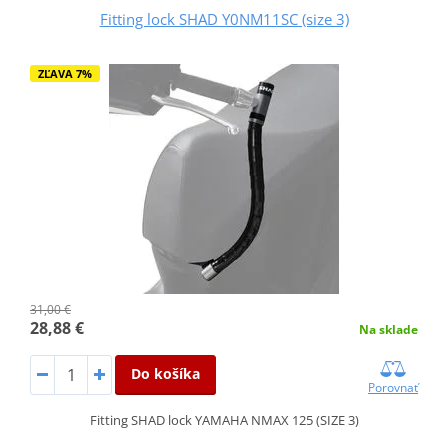
Fitting lock SHAD Y0NM11SC (size 3)
ZĽAVA 7%
31,00 €
28,88 €
Na sklade
Do košíka
Porovnať
Fitting SHAD lock YAMAHA NMAX 125 (SIZE 3)