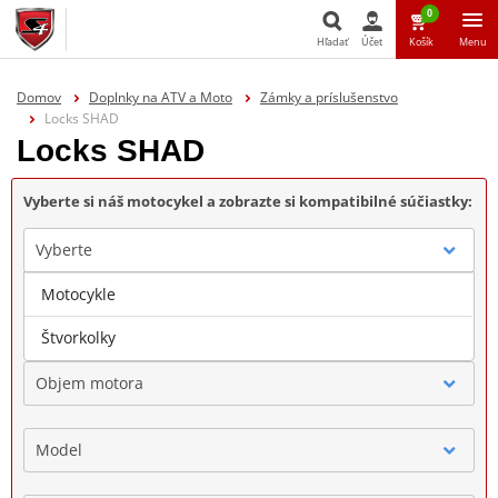
0
Hľadať
Účet
Košík
Menu
Hľadať
Domov
Doplnky na ATV a Moto
Zámky a príslušenstvo
Locks SHAD
Locks SHAD
Vyberte si náš motocykel a zobrazte si kompatibilné súčiastky:
Vyberte
Motocykle
Značka
Štvorkolky
Objem motora
Model