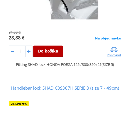
31,00 €
28,88 €
Na objednávku
Do košíka
Porovnať
Fitting SHAD lock HONDA FORZA 125 /300/350 (21(SIZE 5)
Handlebar lock SHAD C0S307H SERIE 3 (size 7 - 49cm)
ZĽAVA 9%