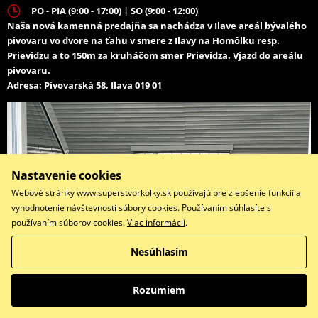
PO - PIA (9:00 - 17:00) | SO (9:00 - 12:00)
Naša nová kamenná predajňa sa nachádza v Ilave areál bývalého
pivovaru vo dvore na ťahu v smere z Ilavy na Homôlku resp.
Prievidzu a to 150m za kruháčom smer Prievidza. Vjazd do areálu
pivovaru.
Adresa: Pivovarská 58, Ilava 019 01
Nastavenie cookies
Webové stránky www.superstvorkolky.sk používajú pre zlepšenie funkcií a
vyhodnotenie návštevnosti súbory cookies. Používaním súhlasíte s
používaním súborov cookies.
Viac informácií
.
Nesúhlasím
Rozumiem