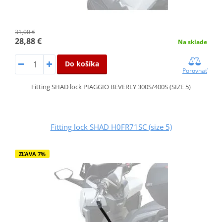
31,00 €
28,88 €
Na sklade
Do košíka
Porovnať
Fitting SHAD lock PIAGGIO BEVERLY 300S/400S (SIZE 5)
Fitting lock SHAD H0FR71SC (size 5)
ZĽAVA 7%