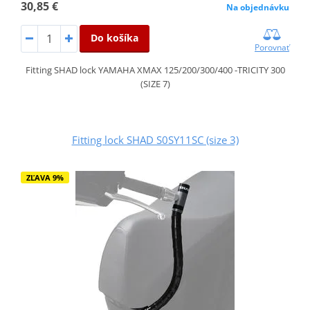
30,85 €
Na objednávku
Do košíka
Porovnať
Fitting SHAD lock YAMAHA XMAX 125/200/300/400 -TRICITY 300
(SIZE 7)
Fitting lock SHAD S0SY11SC (size 3)
ZĽAVA 9%