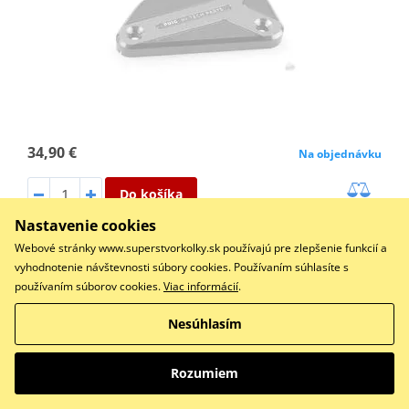
34,90 €
Na objednávku
Do košíka
Porovnať
Nastavenie cookies
FRONT BRAKE FLUID RESERVOIR CAP KTM DUKE 990
Webové stránky www.superstvorkolky.sk používajú pre zlepšenie funkcií a
vyhodnotenie návštevnosti súbory cookies. Používaním súhlasíte s
používaním súborov cookies.
Viac informácií
.
Kryt brzdovej nádrže PUIG 22004R červené
Nesúhlasím
Rozumiem