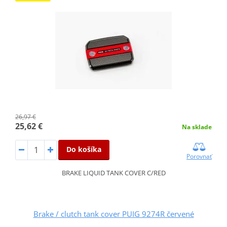
26,97 €
25,62 €
Na sklade
Do košíka
Porovnať
BRAKE LIQUID TANK COVER C/RED
Brake / clutch tank cover PUIG 9274R červené