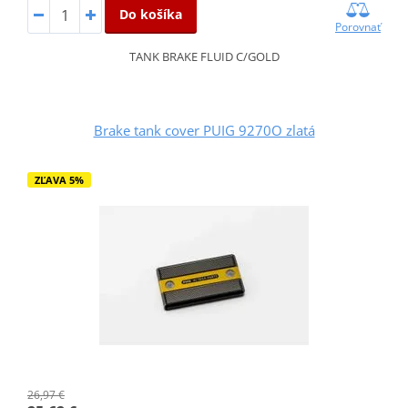
Do košíka
Porovnať
TANK BRAKE FLUID C/GOLD
Brake tank cover PUIG 9270O zlatá
ZĽAVA 5%
26,97 €