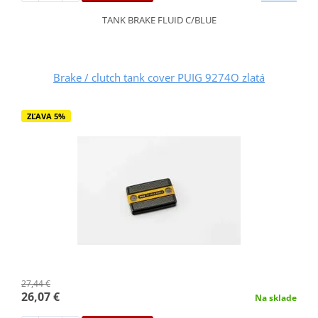
TANK BRAKE FLUID C/BLUE
Brake / clutch tank cover PUIG 9274O zlatá
ZĽAVA 5%
27,44 €
26,07 €
Na sklade