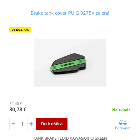
Brake tank cover PUIG 9275V zelená
ZĽAVA 5%
32,40 €
30,78 €
Na sklade
Do košíka
Porovnať
TANK BRAKE FLUID KAWASAKI C/GREEN