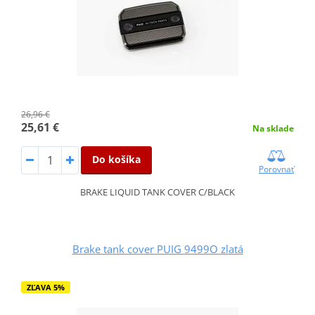
26,96 €
25,61 €
Na sklade
Do košíka
Porovnať
BRAKE LIQUID TANK COVER C/BLACK
Brake tank cover PUIG 9499O zlatá
ZĽAVA 5%