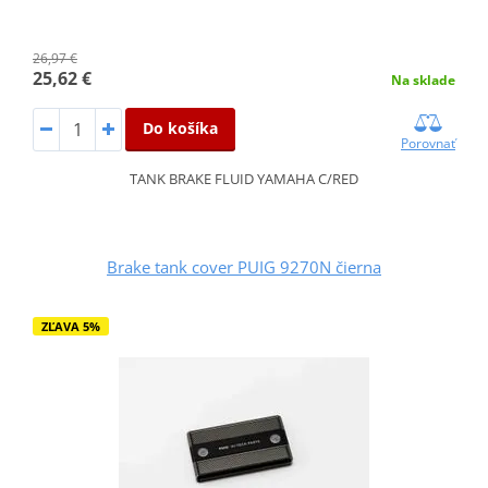
26,97 €
25,62 €
Na sklade
Do košíka
Porovnať
TANK BRAKE FLUID YAMAHA C/RED
Brake tank cover PUIG 9270N čierna
ZĽAVA 5%