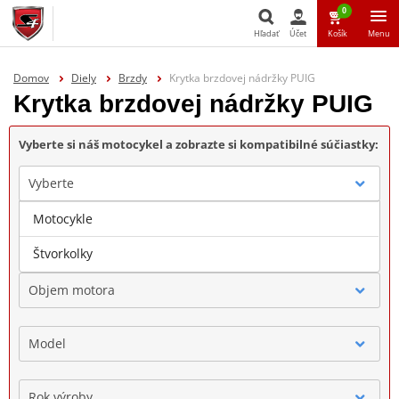
0
Hľadať
Účet
Košík
Menu
Hľadať
Domov
Diely
Brzdy
Krytka brzdovej nádržky PUIG
Krytka brzdovej nádržky PUIG
Vyberte si náš motocykel a zobrazte si kompatibilné súčiastky:
Vyberte
Motocykle
Značka
Štvorkolky
Objem motora
Model
Rok výroby