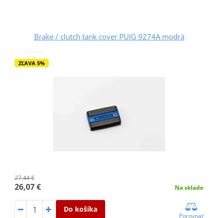
Brake / clutch tank cover PUIG 9274A modrá
ZĽAVA 5%
27,44 €
26,07 €
Na sklade
Do košíka
Porovnať