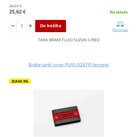
26,97 €
25,62 €
Na sklade
Do košíka
Porovnať
TANK BRAKE FLUID SUZUKI C/RED
Brake tank cover PUIG 9267R červené
ZĽAVA 5%