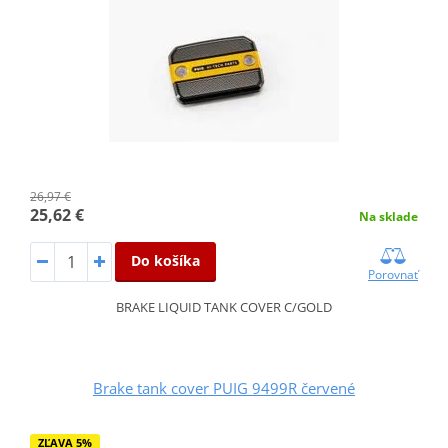
26,97 €
25,62 €
Na sklade
Do košíka
Porovnať
BRAKE LIQUID TANK COVER C/GOLD
Brake tank cover PUIG 9499R červené
ZĽAVA 5%