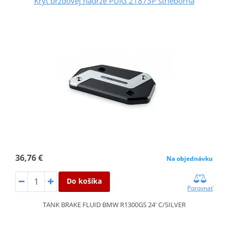
Kryt brzdovej nádrže PUIG 21873P strieborná
36,76 €
Na objednávku
Do košíka
Porovnať
TANK BRAKE FLUID BMW R1300GS 24' C/SILVER