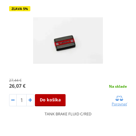
ZĽAVA 5%
27,44 €
26,07 €
Na sklade
Do košíka
Porovnať
TANK BRAKE FLUID C/RED