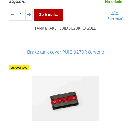
25,62 €
Na sklade
Do košíka
Porovnať
TANK BRAKE FLUID SUZUKI C/GOLD
Brake tank cover PUIG 9270R červené
ZĽAVA 5%