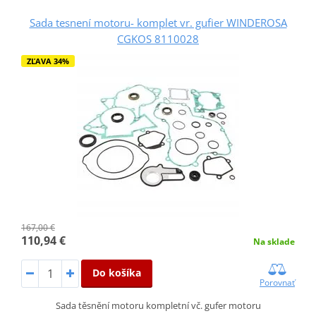
Sada tesnení motoru- komplet vr. gufier WINDEROSA
CGKOS 8110028
ZĽAVA 34%
167,00 €
110,94 €
Na sklade
Do košíka
Porovnať
Sada těsnění motoru kompletní vč. gufer motoru