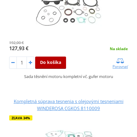
192,00 €
127,93 €
Na sklade
Do košíka
Porovnať
Sada těsnění motoru kompletní vč. gufer motoru
Kompletná súprava tesnenia s olejovými tesneniami
WINDEROSA CGKOS 8110009
ZĽAVA 34%