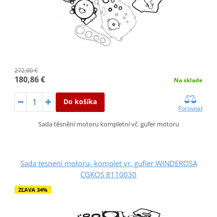
272,00 €
180,86 €
Na sklade
Do košíka
Porovnať
Sada těsnění motoru kompletní vč. gufer motoru
Sada tesnení motoru- komplet vr. gufier WINDEROSA
CGKOS 8110030
ZĽAVA 34%