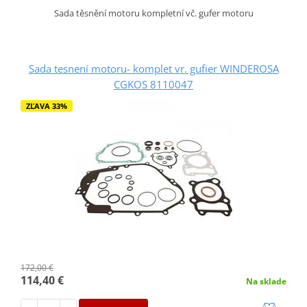
Sada těsnění motoru kompletní vč. gufer motoru
Sada tesnení motoru- komplet vr. gufier WINDEROSA
CGKOS 8110047
ZĽAVA 33%
172,00 €
114,40 €
Na sklade