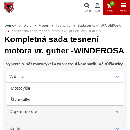
0
Hľadať
Účet
Košík
Menu
Hľadať
Domov
Diely
Motor
Tesnenia
Sada tesnení -WINDEROSA
Kompletná sada tesnení motora vr. gufier -WINDEROSA
Kompletná sada tesnení
motora vr. gufier -WINDEROSA
Vyberte si náš motocykel a zobrazte si kompatibilné súčiastky:
Vyberte
Motocykle
Značka
Štvorkolky
Objem motora
Model