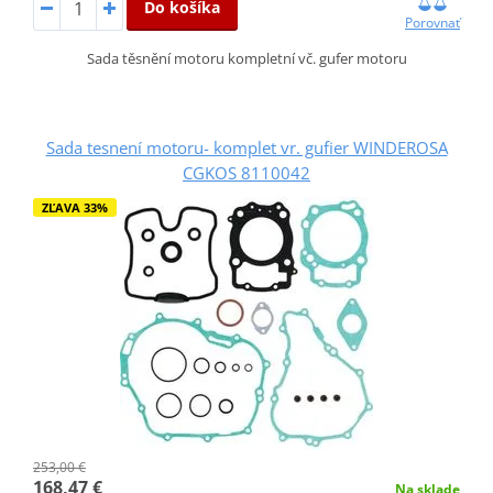
Do košíka
Porovnať
Sada těsnění motoru kompletní vč. gufer motoru
Sada tesnení motoru- komplet vr. gufier WINDEROSA
CGKOS 8110042
ZĽAVA 33%
253,00 €
168,47 €
Na sklade