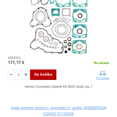
245,00 €
171,17 €
Na sklade
Do košíka
Porovnať
Vertex Complete Gasket Kit With Seals, ea, 1
Sada tesnení motoru- komplet vr. gufier WINDEROSA
CGKOS 8110008