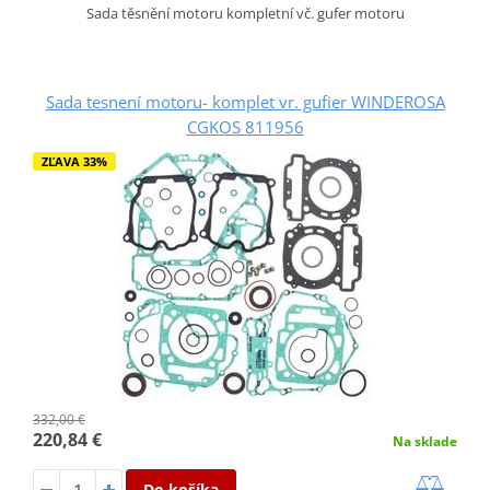
Sada těsnění motoru kompletní vč. gufer motoru
Sada tesnení motoru- komplet vr. gufier WINDEROSA
CGKOS 811956
ZĽAVA 33%
332,00 €
220,84 €
Na sklade
Do košíka