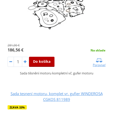
281,00 €
186,56 €
Na sklade
Do košíka
Porovnať
Sada těsnění motoru kompletní vč. gufer motoru
Sada tesnení motoru- komplet vr. gufier WINDEROSA
CGKOS 811989
ZĽAVA 33%