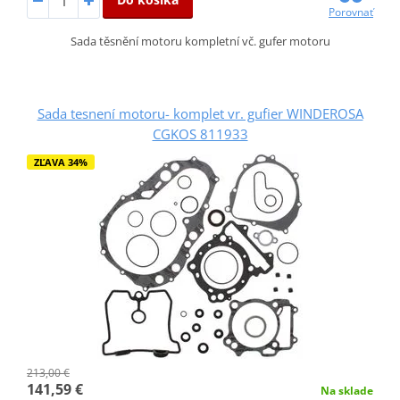
Porovnať
Sada těsnění motoru kompletní vč. gufer motoru
Sada tesnení motoru- komplet vr. gufier WINDEROSA
CGKOS 811933
ZĽAVA 34%
213,00 €
141,59 €
Na sklade