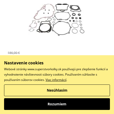
186,00 €
124,00 €
Na sklade
Nastavenie cookies
Do košíka
Webové stránky www.superstvorkolky.sk používajú pre zlepšenie funkcií a
Porovnať
vyhodnotenie návštevnosti súbory cookies. Používaním súhlasíte s
používaním súborov cookies.
Viac informácií
.
Sada těsnění motoru kompletní vč. gufer motoru
Nesúhlasím
Sada tesnení motoru- komplet vr. gufier WINDEROSA
Rozumiem
CGKOS 811687