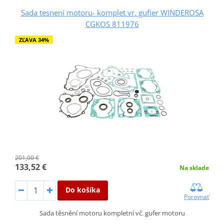
Sada tesnení motoru- komplet vr. gufier WINDEROSA
CGKOS 811976
ZĽAVA 34%
201,00 €
133,52 €
Na sklade
Do košíka
Porovnať
Sada těsnění motoru kompletní vč. gufer motoru