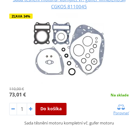
CGKOS 8110045
ZĽAVA 34%
110,00 €
73,01 €
Na sklade
Do košíka
Porovnať
Sada těsnění motoru kompletní vč. gufer motoru