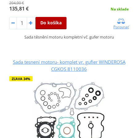
204,00 €
135,81 €
Na sklade
Do košíka
Porovnať
Sada těsnění motoru kompletní vč. gufer motoru
Sada tesnení motoru- komplet vr. gufier WINDEROSA
CGKOS 8110036
ZĽAVA 34%