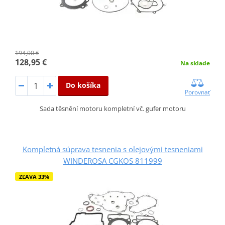
194,00 €
128,95 €
Na sklade
Do košíka
Porovnať
Sada těsnění motoru kompletní vč. gufer motoru
Kompletná súprava tesnenia s olejovými tesneniami
WINDEROSA CGKOS 811999
ZĽAVA 33%