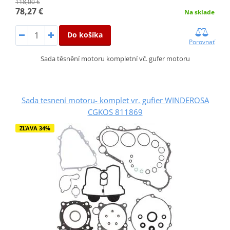
118,00 €
78,27 €
Na sklade
Do košíka
Porovnať
Sada těsnění motoru kompletní vč. gufer motoru
Sada tesnení motoru- komplet vr. gufier WINDEROSA
CGKOS 811869
ZĽAVA 34%