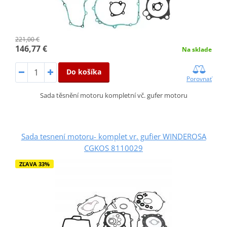
221,00 €
146,77 €
Na sklade
Do košíka
Porovnať
Sada těsnění motoru kompletní vč. gufer motoru
Sada tesnení motoru- komplet vr. gufier WINDEROSA
CGKOS 8110029
ZĽAVA 33%