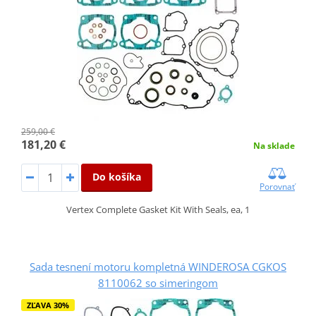
259,00 €
181,20 €
Na sklade
Do košíka
Porovnať
Vertex Complete Gasket Kit With Seals, ea, 1
Sada tesnení motoru kompletná WINDEROSA CGKOS
8110062 so simeringom
ZĽAVA 30%