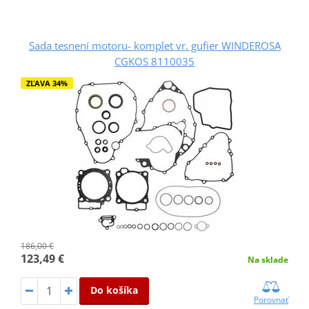
Sada tesnení motoru- komplet vr. gufier WINDEROSA
CGKOS 8110035
ZĽAVA 34%
186,00 €
123,49 €
Na sklade
Do košíka
Porovnať