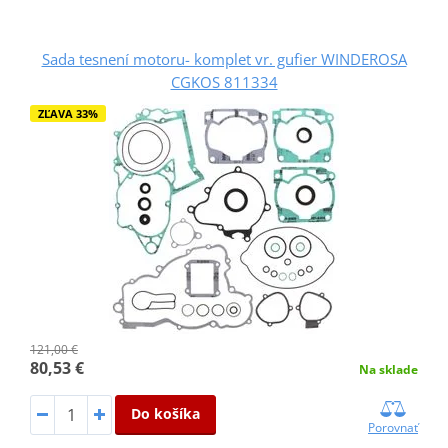
Sada tesnení motoru- komplet vr. gufier WINDEROSA
CGKOS 811334
ZĽAVA 33%
121,00 €
80,53 €
Na sklade
Do košíka
Porovnať