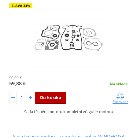
ZĽAVA 33%
90,00 €
59,88 €
Na sklade
Do košíka
Porovnať
Sada těsnění motoru kompletní vč. gufer motoru
Sada tesnení motoru- komplet vr. gufier WINDEROSA