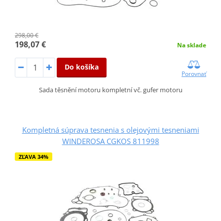
298,00 €
198,07 €
Na sklade
Do košíka
Porovnať
Sada těsnění motoru kompletní vč. gufer motoru
Kompletná súprava tesnenia s olejovými tesneniami
WINDEROSA CGKOS 811998
ZĽAVA 34%