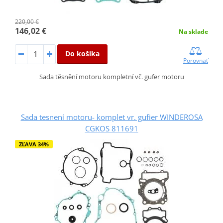
220,00 €
146,02 €
Na sklade
Do košíka
Porovnať
Sada těsnění motoru kompletní vč. gufer motoru
Sada tesnení motoru- komplet vr. gufier WINDEROSA
CGKOS 811691
ZĽAVA 34%