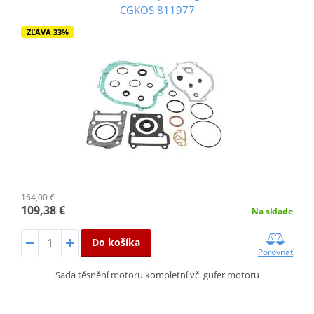
CGKOS 811977
ZĽAVA 33%
164,00 €
109,38 €
Na sklade
Do košíka
Porovnať
Sada těsnění motoru kompletní vč. gufer motoru