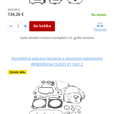
202,00 €
134,26 €
Na sklade
Do košíka
Porovnať
Sada těsnění motoru kompletní vč. gufer motoru
Kompletná súprava tesnenia s olejovými tesneniami
WINDEROSA CGKOS 8110012
ZĽAVA 34%