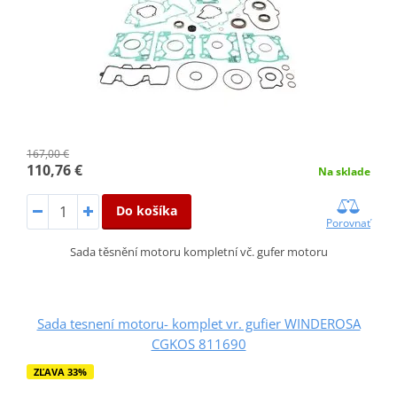
167,00 €
110,76 €
Na sklade
Do košíka
Porovnať
Sada těsnění motoru kompletní vč. gufer motoru
Sada tesnení motoru- komplet vr. gufier WINDEROSA
CGKOS 811690
ZĽAVA 33%