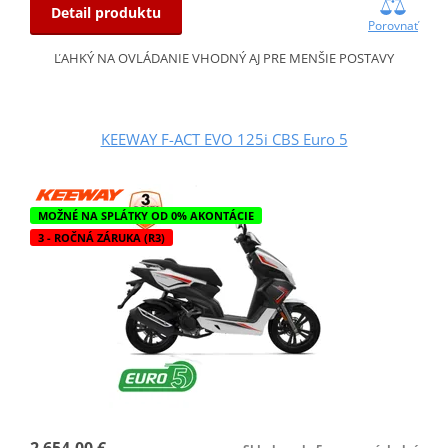
Detail produktu
Porovnať
ĽAHKÝ NA OVLÁDANIE VHODNÝ AJ PRE MENŠIE POSTAVY
KEEWAY F-ACT EVO 125i CBS Euro 5
MOŽNÉ NA SPLÁTKY OD 0% AKONTÁCIE
3 - ROČNÁ ZÁRUKA (R3)
2 654,00 €