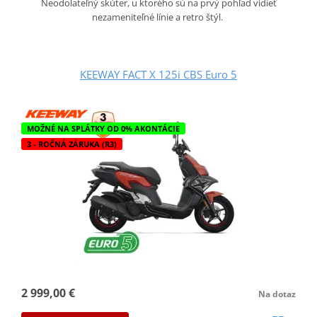
Neodolateľný skúter, u ktorého sú na prvý pohľad vidieť
nezameniteľné línie a retro štýl.
KEEWAY FACT X 125i CBS Euro 5
MOŽNÉ NA SPLÁTKY OD 0% AKONTÁCIE
3 - ROČNÁ ZÁRUKA (R3)
2 999,00 €
Na dotaz