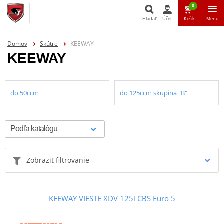
0
Hľadať
Účet
Košík
Menu
Hľadať
Domov
Skútre
KEEWAY
KEEWAY
do 50ccm
do 125ccm skupina "B"
Zobraziť filtrovanie
KEEWAY VIESTE XDV 125i CBS Euro 5