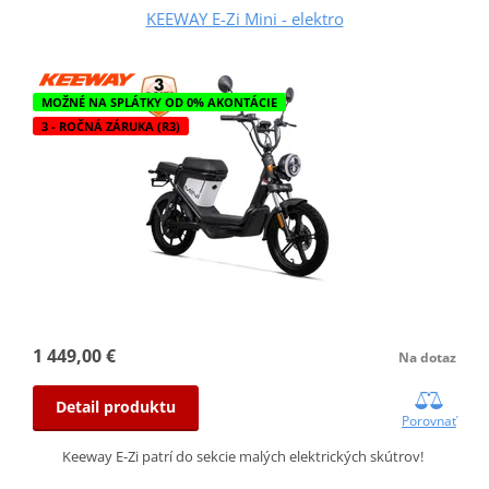
KEEWAY E-Zi Mini - elektro
MOŽNÉ NA SPLÁTKY OD 0% AKONTÁCIE
3 - ROČNÁ ZÁRUKA (R3)
1 449,00 €
Na dotaz
Detail produktu
Porovnať
Keeway E-Zi patrí do sekcie malých elektrických skútrov!