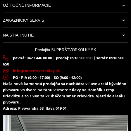
UŽITOČNÉ INFORMÁCIE
ZÁKAZNÍCKY SERVIS
NA STIAHNUTIE
Predajňa SUPERŠTVORKOLKY.SK
pevná: 042 / 446 80 80 | predaj: 0918 500 550 | servis: 0918 500
650
info@superstvorkolky.sk
PO - PIA (9:00 - 17:00) | SO (9:00 - 12:00)
Naša nová kamenná predajňa sa nachádza v Ilave areál bývalého
pivovaru vo dvore na ťahu v smere z Ilavy na Homôlku resp.
Prievidzu a to 150m za kruháčom smer Prievidza. Vjazd do areálu
pivovaru.
Adresa: Pivovarská 58, Ilava 019 01