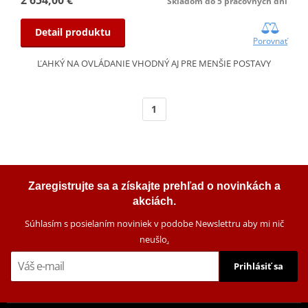
Skladom do 5 pracovných dní
Detail produktu
Porovnať
ĽAHKÝ NA OVLÁDANIE VHODNÝ AJ PRE MENŠIE POSTAVY
1
Zaregistrujte sa a získajte prehľad o novinkách a
akciách.
Súhlasím s posielaním noviniek v podobe Newslettru aby mi nič
neušlo
.
Prihlásiť sa