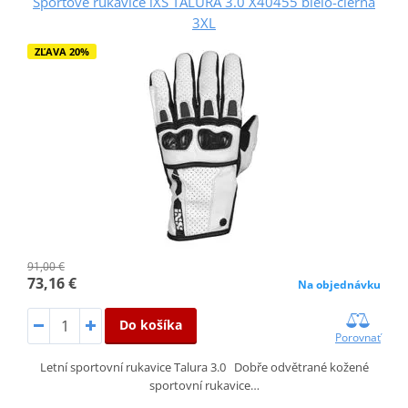
Športové rukavice iXS TALURA 3.0 X40455 bielo-čierna
3XL
ZĽAVA 20%
91,00 €
73,16 €
Na objednávku
Do košíka
Porovnať
Letní sportovní rukavice Talura 3.0 Dobře odvětrané kožené
sportovní rukavice…