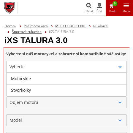
0
Hľadať
Účet
Košík
Menu
Hľadať
Domov
Pre motorkára
MOTO OBLEČENIE
Rukavice
Športové rukavice
iXS TALURA 3.0
iXS TALURA 3.0
Vyberte si náš motocykel a zobrazte si kompatibilné súčiastky:
Vyberte
Motocykle
Značka
Štvorkolky
Objem motora
Model