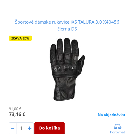
Športové dámske rukavice iXS TALURA 3.0 X40456
čierna DS
ZĽAVA 20%
91,00 €
73,16 €
Na objednávku
Do košíka
Porovnať