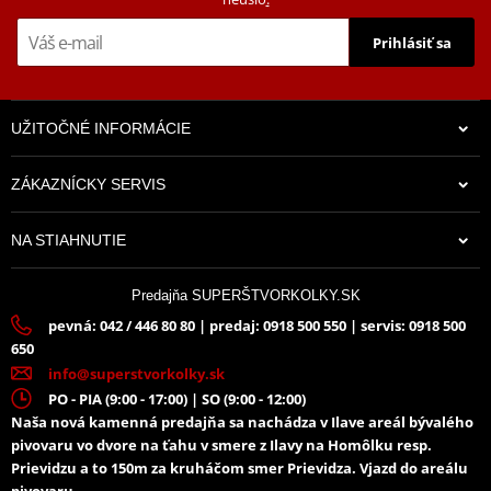
Prihlásiť sa
UŽITOČNÉ INFORMÁCIE
ZÁKAZNÍCKY SERVIS
NA STIAHNUTIE
Predajňa SUPERŠTVORKOLKY.SK
pevná: 042 / 446 80 80 | predaj: 0918 500 550 | servis: 0918 500
650
info@superstvorkolky.sk
PO - PIA (9:00 - 17:00) | SO (9:00 - 12:00)
Naša nová kamenná predajňa sa nachádza v Ilave areál bývalého
pivovaru vo dvore na ťahu v smere z Ilavy na Homôlku resp.
Prievidzu a to 150m za kruháčom smer Prievidza. Vjazd do areálu