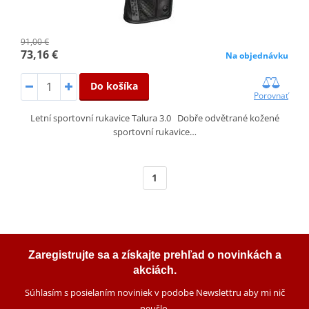
91,00 €
73,16 €
Na objednávku
Do košíka
Porovnať
Letní sportovní rukavice Talura 3.0 Dobře odvětrané kožené
sportovní rukavice…
1
Zaregistrujte sa a získajte prehľad o novinkách a
akciách.
Súhlasím s posielaním noviniek v podobe Newslettru aby mi nič
neušlo
.