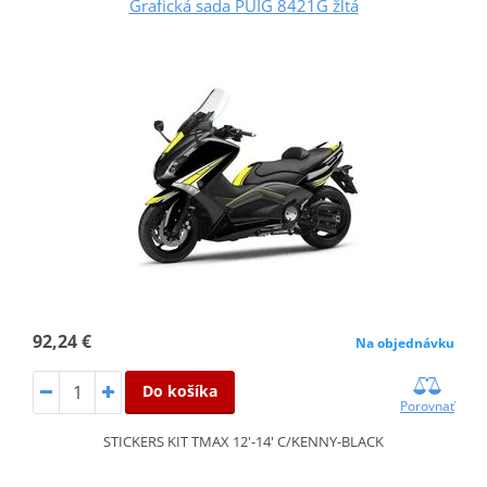
Grafická sada PUIG 8421G žltá
92,24 €
Na objednávku
Do košíka
Porovnať
STICKERS KIT TMAX 12'-14' C/KENNY-BLACK