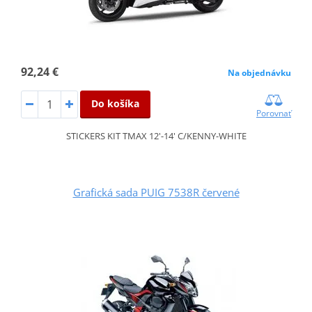
92,24 €
Na objednávku
Do košíka
Porovnať
STICKERS KIT TMAX 12'-14' C/KENNY-WHITE
Grafická sada PUIG 7538R červené