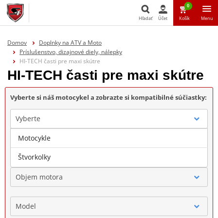
0
Hľadať
Účet
Košík
Menu
Hľadať
Domov
Doplnky na ATV a Moto
Príslušenstvo, dizajnové diely, nálepky
HI-TECH časti pre maxi skútre
HI-TECH časti pre maxi skútre
Vyberte si náš motocykel a zobrazte si kompatibilné súčiastky:
Vyberte
Motocykle
Značka
Štvorkolky
Objem motora
Model