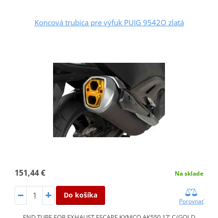
Koncová trubica pre výfuk PUIG 9542O zlatá
151,44 €
Na sklade
Do košíka
Porovnať
END TUBE FOR EXHAUST ESCAPE KYMCO AK550 17' C/GOLD