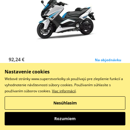
92,24 €
Na objednávku
Nastavenie cookies
Do košíka
Porovnať
Webové stránky www.superstvorkolky.sk používajú pre zlepšenie funkcií a
vyhodnotenie návštevnosti súbory cookies. Používaním súhlasíte s
STICKERS KIT TMAX 12'-15' C/SONAUTO-WHITE
používaním súborov cookies.
Viac informácií
.
Nesúhlasím
Kryt spojky PUIG 9855A modrá
Rozumiem