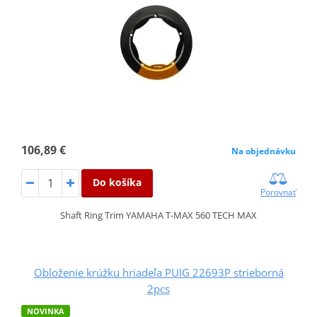
106,89 €
Na objednávku
Do košíka
Porovnať
Shaft Ring Trim YAMAHA T-MAX 560 TECH MAX
Obloženie krúžku hriadeľa PUIG 22693P strieborná
2pcs
NOVINKA