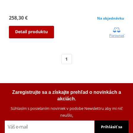
258,30 €
Na objednávku
Detail produktu
Porovnať
1
Zaregistrujte sa a získajte prehľad o novinkách a
akciách.
Súhlasím s posielaním noviniek v podobe Newslettru aby mi nič
neušlo
.
Prihlásiť sa