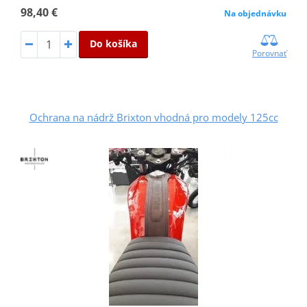
98,40 €
Na objednávku
Do košíka
Porovnať
Ochrana na nádrž Brixton vhodná pro modely 125cc