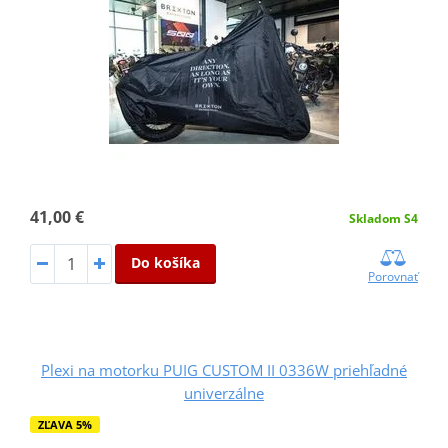
41,00 €
Skladom S4
Do košíka
Porovnať
Plexi na motorku PUIG CUSTOM II 0336W priehľadné
univerzálne
ZĽAVA 5%