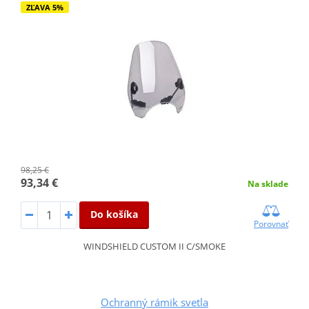
ZĽAVA 5%
98,25 €
93,34 €
Na sklade
Do košíka
Porovnať
WINDSHIELD CUSTOM II C/SMOKE
Ochranný rámik svetla