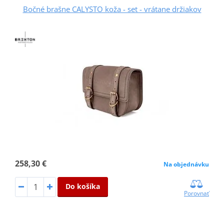
Bočné brašne CALYSTO koža - set - vrátane držiakov
258,30 €
Na objednávku
Do košíka
Porovnať