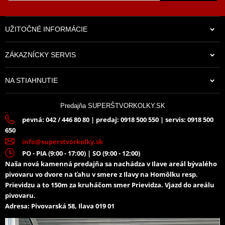
UŽITOČNÉ INFORMÁCIE
ZÁKAZNÍCKY SERVIS
NA STIAHNUTIE
Predajňa SUPERŠTVORKOLKY.SK
pevná: 042 / 446 80 80 | predaj: 0918 500 550 | servis: 0918 500
650
info@superstvorkolky.sk
PO - PIA (9:00 - 17:00) | SO (9:00 - 12:00)
Naša nová kamenná predajňa sa nachádza v Ilave areál bývalého
pivovaru vo dvore na ťahu v smere z Ilavy na Homôlku resp.
Prievidzu a to 150m za kruháčom smer Prievidza. Vjazd do areálu
pivovaru.
Adresa: Pivovarská 58, Ilava 019 01