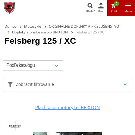
0
Hľadať
Účet
Košík
Menu
Hľadať
Domov
Motocykle
ORIGINÁLNE DOPLNKY A PRÍSLUŠENSTVO
Doplnky a príslušenstvo BRIXTON
Felsberg 125 / XC
Felsberg 125 / XC
Zobraziť filtrovanie
Plachta na motocykel BRIXTON