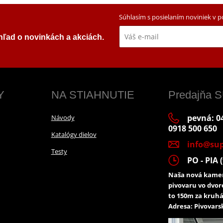
Súhlasím s posielaním noviniek v 
ehľad o novinkách a akciách.
Y
NA STIAHNUTIE
Predajňa
pevná: 04
Návody
0918 500 650
Katalógy dielov
info@sup
Testy
PO - PIA (
Naša nová kamen
pivovaru vo dvor
to 150m za kruhá
Adresa: Pivovarsk