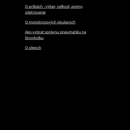
O prilbách - výber, veľkosť, pojmy,
ošetrovanie
O motokrosových okuliaroch
Ako vybrať správnu pneumatiku na
štvorkolku
O olejoch