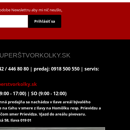
podobe Newslettru aby mi nič neušlo
.
Prihlásiť sa
 SUPERŠTVORKOLKY.SK
2 / 446 80 80 | predaj: 0918 500 550 | servis:
erstvorkolky.sk
9:00 - 17:00) | SO (9:00 - 12:00)
ná predajňa sa nachádza v Ilave areál bývalého
e na ťahu v smere z Ilavy na Homôlku resp. Prievidzu a
čom smer Prievidza. Vjazd do areálu pivovaru.
á 58, Ilava 019 01