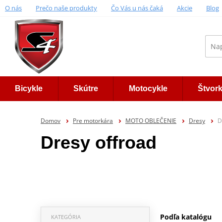
O nás
Prečo naše produkty
Čo Vás u nás čaká
Akcie
Blog
Bicykle
Skútre
Motocykle
Štvor
Domov
Pre motorkára
MOTO OBLEČENIE
Dresy
D
Dresy offroad
Podľa katalógu
KATEGÓRIA