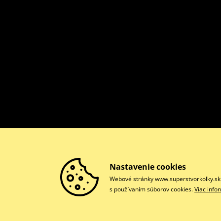
Nastavenie cookies
Webové stránky www.superstvorkolky.sk p
s používaním súborov cookies.
Viac info