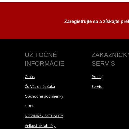
Zaregistrujte sa a získajte pr
UŽITOČNÉ
ZÁKAZNÍCK
INFORMÁCIE
SERVIS
O nás
Predaj
Čo Vás u nás čaká
Servis
Obchodné podmienky
GDPR
NOVINKY / AKTUALITY
Veľkostné tabuľky