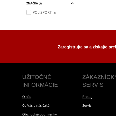
ZNAČKA
(1)
POLISPORT
(5)
Zaregistrujte sa a získajte pr
UŽITOČNÉ
ZÁKAZNÍCK
INFORMÁCIE
SERVIS
O nás
Predaj
Čo Vás u nás čaká
Servis
Obchodné podmienky