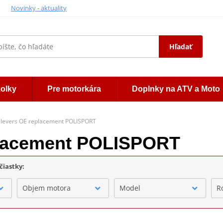
Novinky - aktuality
Hľadať
kolky
Pre motorkára
Doplnky na ATV a Moto
 levers OE replacement POLISPORT
placement POLISPORT
čiastky:
Objem motora
Model
R