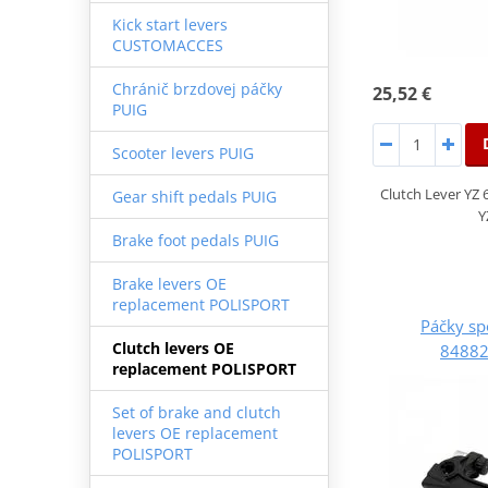
Kick start levers
CUSTOMACCES
Chránič brzdovej páčky
25,52 €
PUIG
Scooter levers PUIG
Clutch Lever YZ 6
Gear shift pedals PUIG
Y
Brake foot pedals PUIG
Brake levers OE
replacement POLISPORT
Páčky s
Clutch levers OE
84882
replacement POLISPORT
Set of brake and clutch
levers OE replacement
POLISPORT