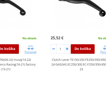
25,52 €
Na sklade
Na sk
Do košíka
Do košíka
Porovnať
Por
KTM(06-22) Husq(14-22)
Clutch Lever TE150/250 FE250/350/450
rco Racing(16-21) factory
24 GASGAS EC250/300 EC-F250/350/450
(15-21)
23