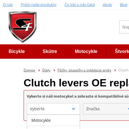
O nás
Prečo naše produkty
Čo Vás u nás čaká
Akcie
Blog
Bicykle
Skútre
Motocykle
Štvor
Domov
Diely
Páčky, stupačky a ovládacie prvky
Clutch
Clutch levers OE re
Vyberte si náš motocykel a zobrazte si kompatibilné sú
Vyberte
Značka
Motocykle