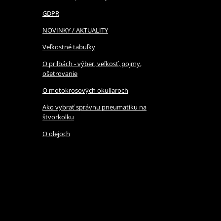
GDPR
NOVINKY / AKTUALITY
Veľkostné tabuľky
O prilbách - výber, veľkosť, pojmy,
ošetrovanie
O motokrosových okuliaroch
Ako vybrať správnu pneumatiku na
štvorkolku
O olejoch