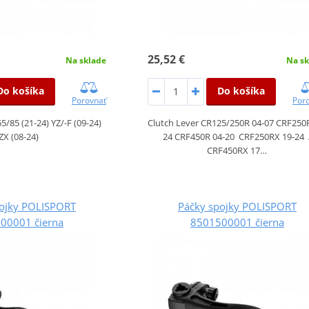
25,52 €
Na sklade
Na sk
Do košíka
Do košíka
Porovnať
Por
5/85 (21-24) YZ/-F (09-24)
Clutch Lever CR125/250R 04-07 CRF250
ZX (08-24)
24 CRF450R 04-20 CRF250RX 19-24 
CRF450RX 17…
pojky POLISPORT
Páčky spojky POLISPORT
00001 čierna
8501500001 čierna