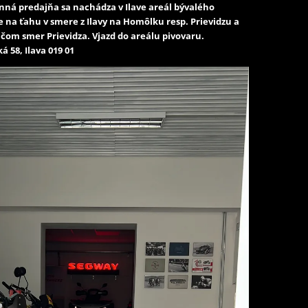
ná predajňa sa nachádza v Ilave areál bývalého
e na ťahu v smere z Ilavy na Homôlku resp. Prievidzu a
čom smer Prievidza. Vjazd do areálu pivovaru.
á 58, Ilava 019 01