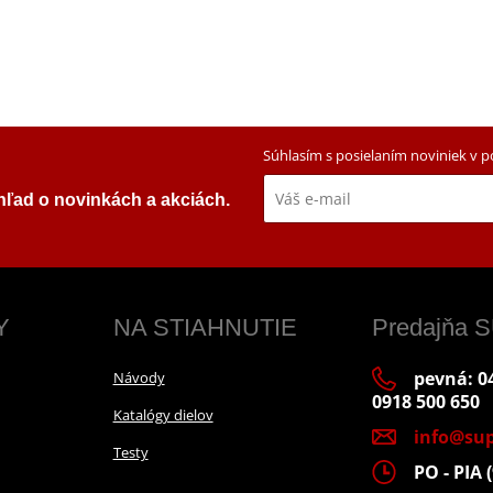
Súhlasím s posielaním noviniek v 
ehľad o novinkách a akciách.
Y
NA STIAHNUTIE
Predajňa
pevná: 04
Návody
0918 500 650
Katalógy dielov
info@sup
Testy
PO - PIA (