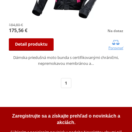
184,80 €
175,56 €
Na dotaz
Detail produktu
Porovnať
Dámska priedušná moto bunda s certifikovanými chráničmi,
nepremokavou membránou a…
1
Zaregistrujte sa a získajte prehľad o novinkách a
akciách.
Súhlasím s posielaním noviniek v podobe Newslettru aby mi nič