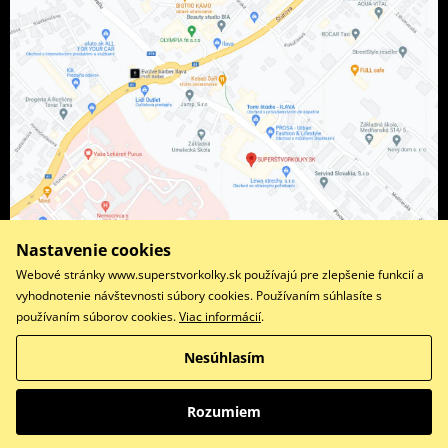
Nastavenie cookies
Webové stránky www.superstvorkolky.sk používajú pre zlepšenie funkcií a
vyhodnotenie návštevnosti súbory cookies. Používaním súhlasíte s
používaním súborov cookies.
Viac informácií
.
Facebook
Instagram
Nesúhlasím
Copyright © 2026 www.superstvorkolky.sk
Všetky práva vyhradené
Rozumiem
Prepnúť na klasickú verziu