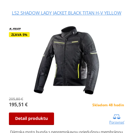
LS2 SHADOW LADY JACKET BLACK TITAN H-V YELLOW
ZĽAVA 5%
205,80 €
195,51 €
Skladom 48 hodin
Detail produktu
Porovnať
Dámska moto bunda s nepremokavou priedušnou membránou