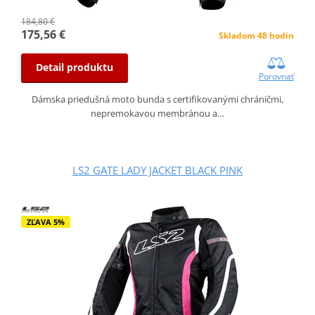
184,80 €
175,56 €
Skladom 48 hodin
Detail produktu
Porovnať
Dámska priedušná moto bunda s certifikovanými chráničmi,
nepremokavou membránou a…
LS2 GATE LADY JACKET BLACK PINK
ZĽAVA 5%