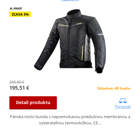
ZĽAVA 5%
205,80 €
195,51 €
Skladom 48 hodin
Detail produktu
Porovnať
Pánska moto bunda s nepremokavou priedušnou membránou a
vyberateľnou termovložkou, CE…