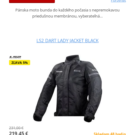
Porovnať
Pánska moto bunda do každého počasia s nepremokavou
priedušnou membránou, vyberateľná…
LS2 DART LADY JACKET BLACK
ZĽAVA 5%
231,00 €
219,45 €
Skladom 48 hodin