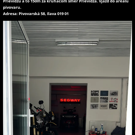
Prievidzu a to 150m za kruháčom smer Prievidza. Vjazd do areálu
pivovaru.
Adresa: Pivovarská 58, Ilava 019 01