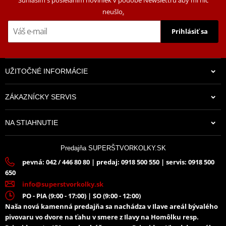
neušlo
.
Prihlásiť sa
UŽITOČNÉ INFORMÁCIE
ZÁKAZNÍCKY SERVIS
NA STIAHNUTIE
Predajňa SUPERŠTVORKOLKY.SK
pevná: 042 / 446 80 80 | predaj: 0918 500 550 | servis: 0918 500
650
info@superstvorkolky.sk
PO - PIA (9:00 - 17:00) | SO (9:00 - 12:00)
Naša nová kamenná predajňa sa nachádza v Ilave areál bývalého
pivovaru vo dvore na ťahu v smere z Ilavy na Homôlku resp.