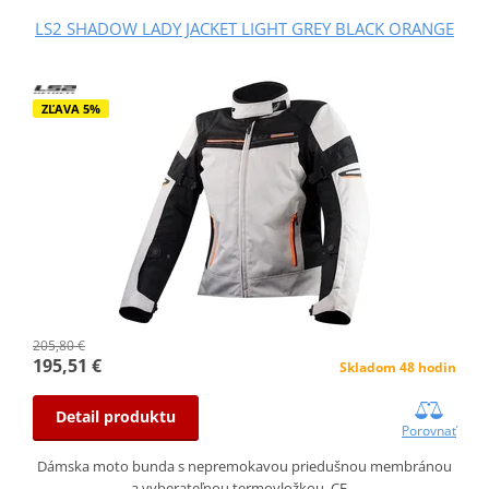
LS2 SHADOW LADY JACKET LIGHT GREY BLACK ORANGE
ZĽAVA 5%
205,80 €
195,51 €
Skladom 48 hodin
Detail produktu
Porovnať
Dámska moto bunda s nepremokavou priedušnou membránou
a vyberateľnou termovložkou, CE…