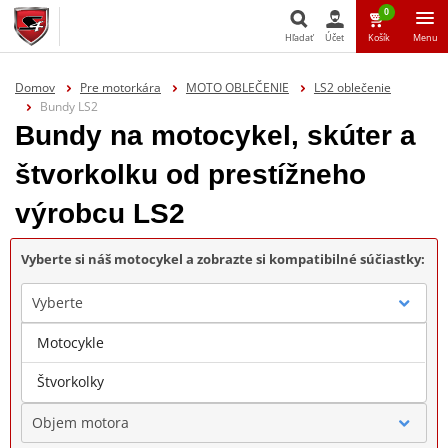
0
Hľadať
Účet
Košík
Menu
Hľadať
Domov
Pre motorkára
MOTO OBLEČENIE
LS2 oblečenie
Bundy LS2
Bundy na motocykel, skúter a
štvorkolku od prestížneho
výrobcu LS2
Vyberte si náš motocykel a zobrazte si kompatibilné súčiastky:
Vyberte
Motocykle
Značka
Štvorkolky
Objem motora