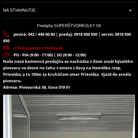
NA STIAHNUTIE
Predajňa SUPERŠTVORKOLKY.SK
pevná: 042 / 446 80 80 | predaj: 0918 500 550 | servis: 0918 500
650
info@superstvorkolky.sk
PO - PIA (9:00 - 17:00) | SO (9:00 - 12:00)
Naša nová kamenná predajňa sa nachádza v Ilave areál bývalého
pivovaru vo dvore na ťahu v smere z Ilavy na Homôlku resp.
Prievidzu a to 150m za kruháčom smer Prievidza. Vjazd do areálu
pivovaru.
Adresa: Pivovarská 58, Ilava 019 01