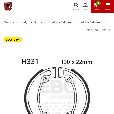
0
Hľadať
Účet
Košík
Menu
Hľadať
Domov
Diely
Brzdy
Brzdové čeľuste
Brzdové čeľuste EBC
Náš kód:
P19804
ZĽAVA 5%