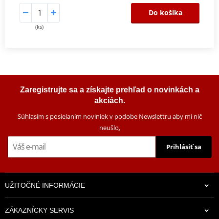
Do košíka
(ks)
Zaregistrujte sa a získajte prehľad o novinkách a
akciách.
Súhlasím s posielaním noviniek v podobe Newslettru aby mi nič
neušlo
.
Prihlásiť sa
UŽITOČNÉ INFORMÁCIE
ZÁKAZNÍCKY SERVIS