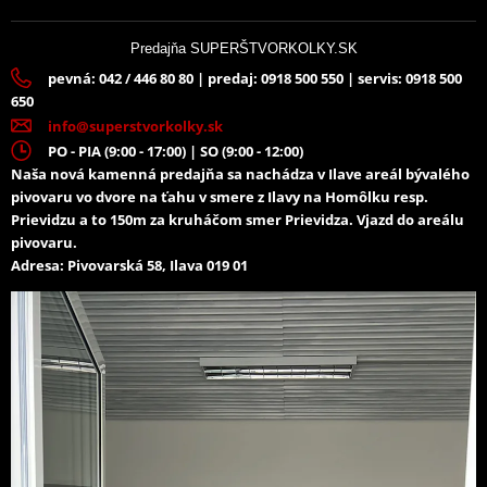
Predajňa SUPERŠTVORKOLKY.SK
pevná: 042 / 446 80 80 | predaj: 0918 500 550 | servis: 0918 500
650
info@superstvorkolky.sk
PO - PIA (9:00 - 17:00) | SO (9:00 - 12:00)
Naša nová kamenná predajňa sa nachádza v Ilave areál bývalého
pivovaru vo dvore na ťahu v smere z Ilavy na Homôlku resp.
Prievidzu a to 150m za kruháčom smer Prievidza. Vjazd do areálu
pivovaru.
Adresa: Pivovarská 58, Ilava 019 01