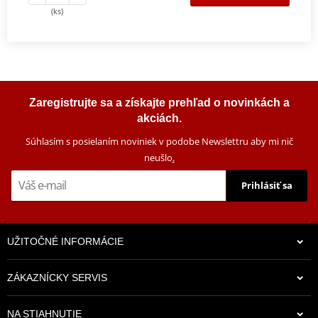
(ks)
Zaregistrujte sa a získajte prehľad o novinkách a
akciách.
Súhlasím s posielaním noviniek v podobe Newslettru aby mi nič
neušlo
.
Prihlásiť sa
UŽITOČNÉ INFORMÁCIE
ZÁKAZNÍCKY SERVIS
NA STIAHNUTIE