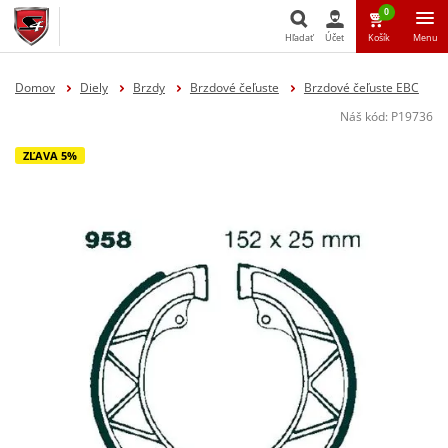
0
Hľadať
Účet
Košík
Menu
Hľadať
Domov
Diely
Brzdy
Brzdové čeľuste
Brzdové čeľuste EBC
Náš kód:
P19736
ZĽAVA 5%