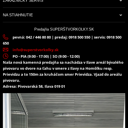
ZÁKAZNÍCKY SERVIS
NA STIAHNUTIE
Predajňa SUPERŠTVORKOLKY.SK
pevná: 042 / 446 80 80 | predaj: 0918 500 550 | servis: 0918 500
650
info@superstvorkolky.sk
PO - PIA (9:00 - 17:00) | SO (9:00 - 12:00)
Naša nová kamenná predajňa sa nachádza v Ilave areál bývalého
pivovaru vo dvore na ťahu v smere z Ilavy na Homôlku resp.
Prievidzu a to 150m za kruháčom smer Prievidza. Vjazd do areálu
pivovaru.
Adresa: Pivovarská 58, Ilava 019 01