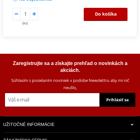
Do košíka
(ks)
Zaregistrujte sa a získajte prehľad o novinkách a
akciách.
Súhlasím s posielaním noviniek v podobe Newslettru aby mi nič
neušlo
.
Prihlásiť sa
UŽITOČNÉ INFORMÁCIE