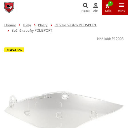
0
Hľadať
Účet
Košík
Menu
Hľadať
Domov
Diely
Plasty
Repliky plastov POLISPORT
Bočné tabuľky POLISPORT
Náš kód:
P12003
ZĽAVA 5%