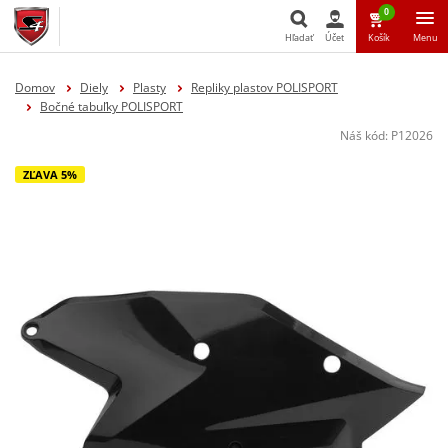
0
Hľadať
Účet
Košík
Menu
Hľadať
Domov
Diely
Plasty
Repliky plastov POLISPORT
Bočné tabuľky POLISPORT
Náš kód:
P12026
ZĽAVA 5%