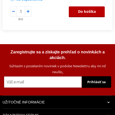
Do košíka
(ks)
Zaregistrujte sa a získajte prehľad o novinkách a
akciách.
Súhlasím s posielaním noviniek v podobe Newslettru aby mi nič
neušlo
.
Prihlásiť sa
UŽITOČNÉ INFORMÁCIE