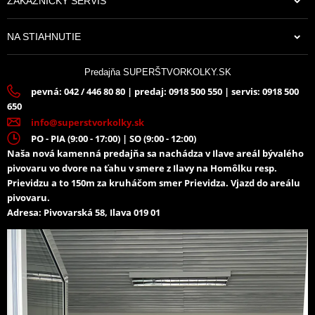
ZÁKAZNÍCKY SERVIS
NA STIAHNUTIE
Predajňa SUPERŠTVORKOLKY.SK
pevná: 042 / 446 80 80 | predaj: 0918 500 550 | servis: 0918 500
650
info@superstvorkolky.sk
PO - PIA (9:00 - 17:00) | SO (9:00 - 12:00)
Naša nová kamenná predajňa sa nachádza v Ilave areál bývalého
pivovaru vo dvore na ťahu v smere z Ilavy na Homôlku resp.
Prievidzu a to 150m za kruháčom smer Prievidza. Vjazd do areálu
pivovaru.
Adresa: Pivovarská 58, Ilava 019 01