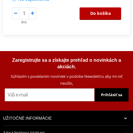
Do košíka
(ks)
Zaregistrujte sa a získajte prehľad o novinkách a
akciách.
Súhlasím s posielaním noviniek v podobe Newslettru aby mi nič
neušlo
.
Prihlásiť sa
UŽITOČNÉ INFORMÁCIE