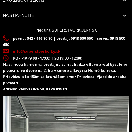
ZÁKAZNÍCKY SERVIS
NA STIAHNUTIE
Predajňa SUPERŠTVORKOLKY.SK
pevná: 042 / 446 80 80 | predaj: 0918 500 550 | servis: 0918 500
650
info@superstvorkolky.sk
PO - PIA (9:00 - 17:00) | SO (9:00 - 12:00)
Naša nová kamenná predajňa sa nachádza v Ilave areál bývalého
pivovaru vo dvore na ťahu v smere z Ilavy na Homôlku resp.
Prievidzu a to 150m za kruháčom smer Prievidza. Vjazd do areálu
pivovaru.
Adresa: Pivovarská 58, Ilava 019 01