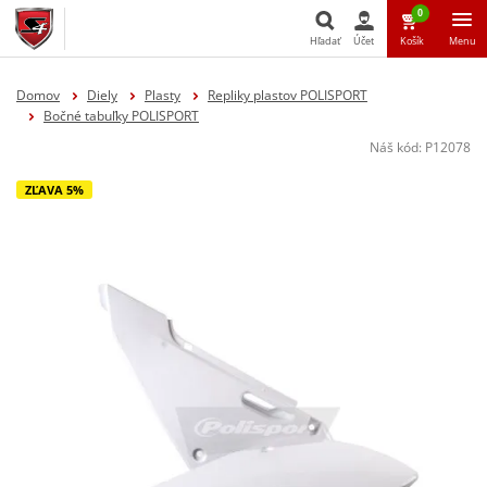
0
Hľadať
Účet
Košík
Menu
Hľadať
Domov
Diely
Plasty
Repliky plastov POLISPORT
Bočné tabuľky POLISPORT
Náš kód:
P12078
ZĽAVA 5%