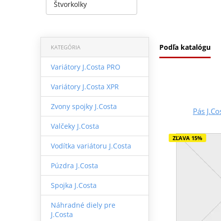
Štvorkolky
Podľa katalógu
KATEGÓRIA
Variátory J.Costa PRO
Variátory J.Costa XPR
Zvony spojky J.Costa
Pás J.C
Valčeky J.Costa
ZĽAVA 15%
Vodítka variátoru J.Costa
Púzdra J.Costa
Spojka J.Costa
Náhradné diely pre
J.Costa