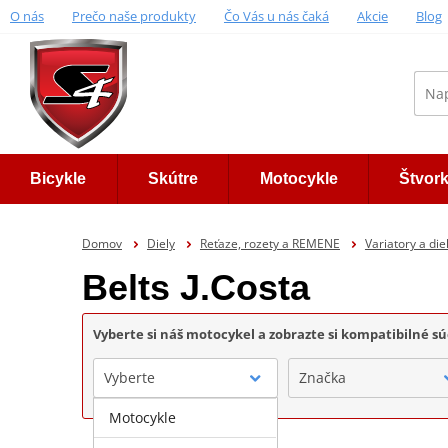
O nás
Prečo naše produkty
Čo Vás u nás čaká
Akcie
Blog
Bicykle
Skútre
Motocykle
Štvor
Domov
Diely
Reťaze, rozety a REMENE
Variatory a die
Belts J.Costa
Vyberte si náš motocykel a zobrazte si kompatibilné sú
Vyberte
Značka
Motocykle