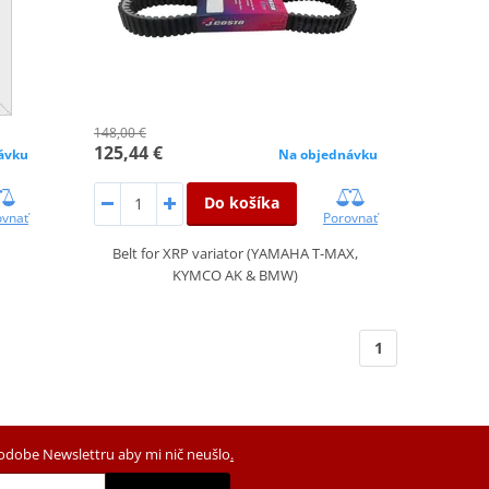
148,00 €
125,44 €
ávku
Na objednávku
Do košíka
ovnať
Porovnať
Belt for XRP variator (YAMAHA T-MAX,
KYMCO AK & BMW)
1
podobe Newslettru aby mi nič neušlo
.