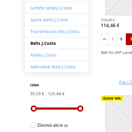
Lamely spojky J.Costa
Spare parts J.Costa
135,00 €
114,46 €
Transmission kits J.Costa
Belts J.Costa
Belt for XRP vari
Pulley J.Costa
Náhradné diely J.Costa
Pás J.
CENA
30.29 €
125.44 €
ZĽAVA 16%
Zľavová akcie
(6)