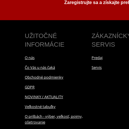
Zaregistrujte sa a získajte pr
UŽITOČNÉ
ZÁKAZNÍCK
INFORMÁCIE
SERVIS
O nás
Predaj
Čo Vás u nás čaká
Servis
Obchodné podmienky
GDPR
NOVINKY / AKTUALITY
Veľkostné tabuľky
O prilbách - výber, veľkosť, pojmy,
ošetrovanie