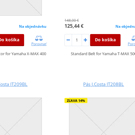
148,00 €
125,44 €
Na objednávku
Na objedn
Do košíka
Do košíka
Porovnať
Por
ator for Yamaha X-MAX 400
Standard Belt for Yamaha T-MAX 50
Costa IT209BL
Pás J.Costa IT208BL
ZĽAVA 14%