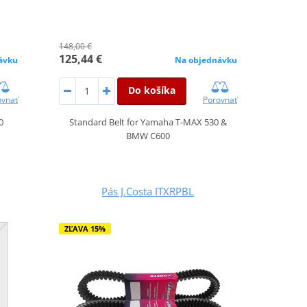
148,00 €
125,44 €
ávku
Na objednávku
Do košíka
ovnať
Porovnať
0
Standard Belt for Yamaha T-MAX 530 &
BMW C600
Pás J.Costa ITXRPBL
ZĽAVA 15%