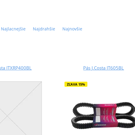
Najlacnejšie
Najdrahšie
Najnovšie
osta ITXRP400BL
Pás J.Costa IT605BL
ZĽAVA 15%