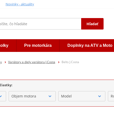
Novinky - aktuality
Hľadať
kolky
Pre motorkára
Doplnky na ATV a Moto
ly
Variátory a diely variátoru J.Costa
Belts J.Costa
čiastky:
Objem motora
Model
R