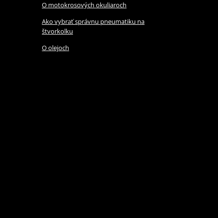
O motokrosových okuliaroch
Ako vybrať správnu pneumatiku na
štvorkolku
O olejoch