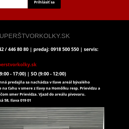
Prihlásiť sa
 SUPERŠTVORKOLKY.SK
2 / 446 80 80 | predaj: 0918 500 550 | servis:
erstvorkolky.sk
9:00 - 17:00) | SO (9:00 - 12:00)
ná predajňa sa nachádza v Ilave areál bývalého
e na ťahu v smere z Ilavy na Homôlku resp. Prievidzu a
čom smer Prievidza. Vjazd do areálu pivovaru.
á 58, Ilava 019 01