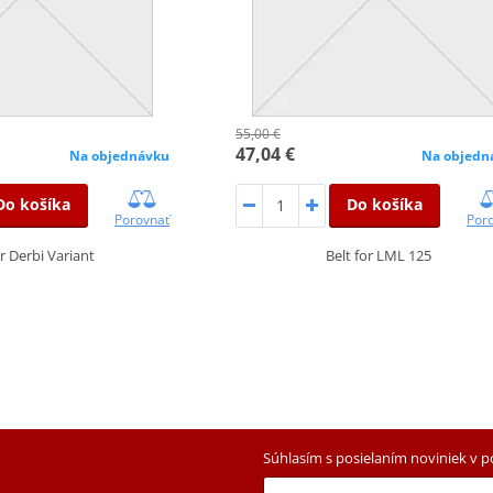
55,00 €
47,04 €
Na objednávku
Na objedn
Do košíka
Do košíka
Porovnať
Por
or Derbi Variant
Belt for LML 125
Súhlasím s posielaním noviniek v 