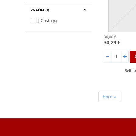
ZNAČKA
(1)
J.Costa
(6)
36,00 €
30,29 €
Belt f
Hore