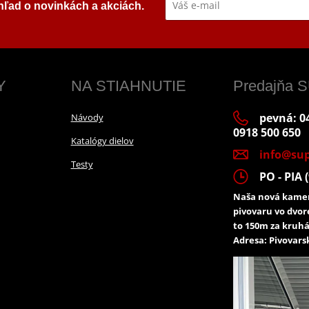
ehľad o novinkách a akciách.
Y
NA STIAHNUTIE
Predajňa
pevná: 04
Návody
0918 500 650
Katalógy dielov
info@sup
Testy
PO - PIA (
Naša nová kamen
pivovaru vo dvor
to 150m za kruhá
Adresa: Pivovarsk