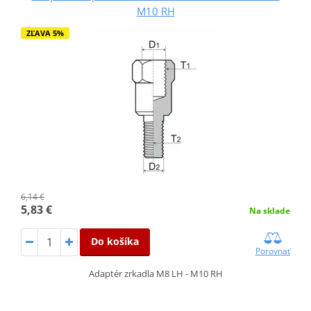
M10 RH
ZĽAVA 5%
6,14 €
5,83 €
Na sklade
Do košíka
Porovnať
Adaptér zrkadla M8 LH - M10 RH