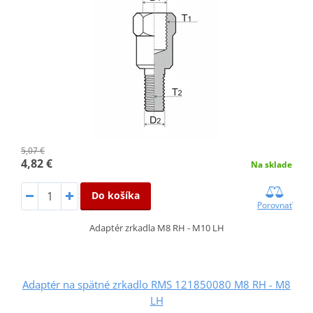
5,07 €
4,82 €
Na sklade
Do košíka
Porovnať
Adaptér zrkadla M8 RH - M10 LH
Adaptér na spätné zrkadlo RMS 121850080 M8 RH - M8
LH