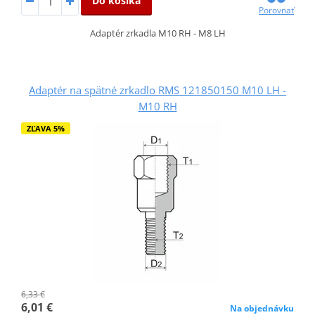
Do košíka
Porovnať
Adaptér zrkadla M10 RH - M8 LH
Adaptér na spätné zrkadlo RMS 121850150 M10 LH -
M10 RH
ZĽAVA 5%
6,33 €
6,01 €
Na objednávku