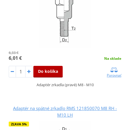
6,33 €
6,01 €
Na sklade
Do košíka
Porovnať
Adaptér zrkadla (pravé) M8 - M10
Adaptér na spätné zrkadlo RMS 121850070 M8 RH -
M10 LH
ZĽAVA 5%