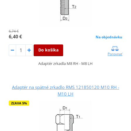
6,74 €
6,40 €
Na objednávku
Do košíka
Porovnať
Adaptér zrkadla M8 RH - M8 LH
Adaptér na spätné zrkadlo RMS 121850120 M10 RH -
M10 LH
ZĽAVA 5%