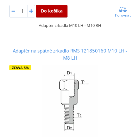
Do košíka
Porovnať
Adaptér zrkadla M10 LH - M10 RH
Adaptér na spätné zrkadlo RMS 121850160 M10 LH -
M8 LH
ZĽAVA 5%