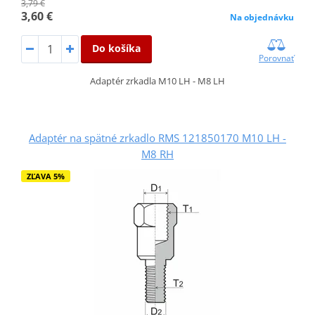
3,79 €
3,60 €
Na objednávku
Do košíka
Porovnať
Adaptér zrkadla M10 LH - M8 LH
Adaptér na spätné zrkadlo RMS 121850170 M10 LH -
M8 RH
ZĽAVA 5%