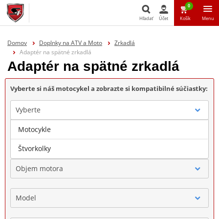
0
Hľadať
Účet
Košík
Menu
Hľadať
Domov
Doplnky na ATV a Moto
Zrkadlá
Adaptér na spätné zrkadlá
Adaptér na spätné zrkadlá
Vyberte si náš motocykel a zobrazte si kompatibilné súčiastky:
Vyberte
Motocykle
Značka
Štvorkolky
Objem motora
Model