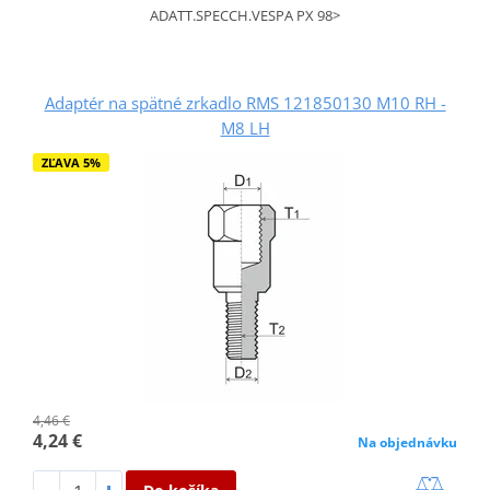
ADATT.SPECCH.VESPA PX 98>
Adaptér na spätné zrkadlo RMS 121850130 M10 RH -
M8 LH
ZĽAVA 5%
4,46 €
4,24 €
Na objednávku