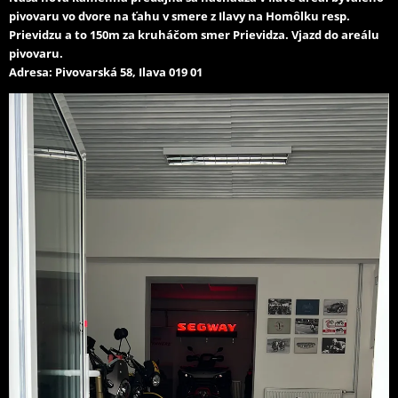
pivovaru vo dvore na ťahu v smere z Ilavy na Homôlku resp.
Prievidzu a to 150m za kruháčom smer Prievidza. Vjazd do areálu
pivovaru.
Adresa: Pivovarská 58, Ilava 019 01