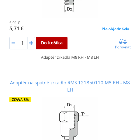
6,01 €
5,71 €
Na objednávku
Do košíka
Porovnať
Adaptér zrkadla M8 RH - M8 LH
Adaptér na spätné zrkadlo RMS 121850110 M8 RH - M8
LH
ZĽAVA 5%