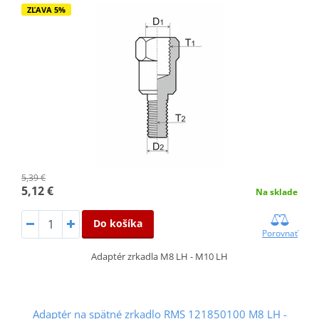
ZĽAVA 5%
5,39 €
5,12 €
Na sklade
Do košíka
Porovnať
Adaptér zrkadla M8 LH - M10 LH
Adaptér na spätné zrkadlo RMS 121850100 M8 LH -