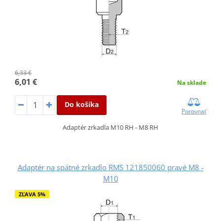
6,33 €
6,01 €
Na sklade
Do košíka
Porovnať
Adaptér zrkadla M10 RH - M8 RH
Adaptér na spätné zrkadlo RMS 121850060 pravé M8 -
M10
ZĽAVA 5%