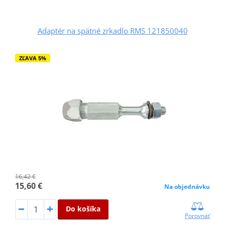
Adaptér na spätné zrkadlo RMS 121850040
ZĽAVA 5%
16,42 €
15,60 €
Na objednávku
Do košíka
Porovnať