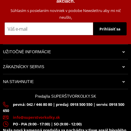
akciách.
Súhlasím s posielaním noviniek v podobe Newslettru aby mi nič
neušlo
.
Prihlásiť sa
UŽITOČNÉ INFORMÁCIE
ZÁKAZNÍCKY SERVIS
NA STIAHNUTIE
Predajňa SUPERŠTVORKOLKY.SK
pevná: 042 / 446 80 80 | predaj: 0918 500 550 | servis: 0918 500
650
info@superstvorkolky.sk
PO - PIA (9:00 - 17:00) | SO (9:00 - 12:00)
Naša nová kamenná predajňa sa nachádza v Ilave areál bývalého