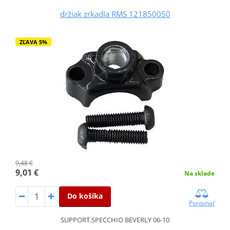
držiak zrkadla RMS 121850050
ZĽAVA 5%
9,48 €
9,01 €
Na sklade
Do košíka
Porovnať
SUPPORT.SPECCHIO BEVERLY 06-10