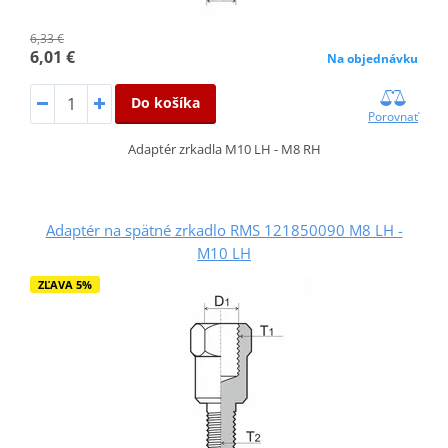
6,33 €
6,01 €
Na objednávku
Do košíka
Porovnať
Adaptér zrkadla M10 LH - M8 RH
Adaptér na spätné zrkadlo RMS 121850090 M8 LH -
M10 LH
ZĽAVA 5%