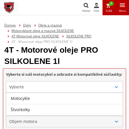
0
Hľadať
Účet
Košík
Menu
Hľadať
Domov
Diely
Oleje a mazivá
Motocyklové oleje a mazivá SILKOLENE
4T Motorové oleje SILKOLENE
SILKOLENE PRO
4T - Motorové oleje PRO SILKOLENE 1l
4T - Motorové oleje PRO
SILKOLENE 1l
Vyberte si náš motocykel a zobrazte si kompatibilné súčiastky:
Vyberte
Motocykle
Značka
Štvorkolky
Objem motora