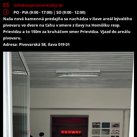
info@superstvorkolky.sk
PO - PIA (9:00 - 17:00) | SO (9:00 - 12:00)
Naša nová kamenná predajňa sa nachádza v Ilave areál bývalého
pivovaru vo dvore na ťahu v smere z Ilavy na Homôlku resp.
Prievidzu a to 150m za kruháčom smer Prievidza. Vjazd do areálu
pivovaru.
Adresa: Pivovarská 58, Ilava 019 01