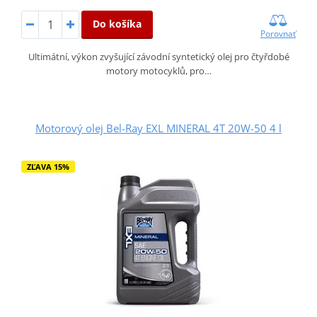
Do košíka
Porovnať
Ultimátní, výkon zvyšující závodní syntetický olej pro čtyřdobé
motory motocyklů, pro…
Motorový olej Bel-Ray EXL MINERAL 4T 20W-50 4 l
ZĽAVA 15%