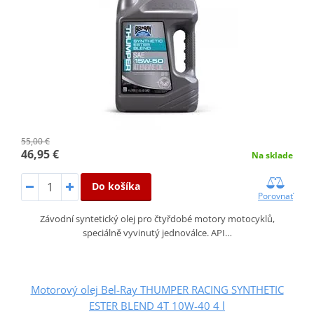
55,00 €
46,95 €
Na sklade
Do košíka
Porovnať
Závodní syntetický olej pro čtyřdobé motory motocyklů,
speciálně vyvinutý jednoválce. API…
Motorový olej Bel-Ray THUMPER RACING SYNTHETIC
ESTER BLEND 4T 10W-40 4 l