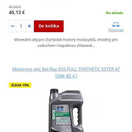
47,00 €
40,13 €
Na sklade
Do košíka
Porovnať
Minerální olej pro čtyřdobé motory motocyklů, vhodný pro
vzduchem i kapalinou chlazené…
Motorový olej Bel-Ray EXS FULL SYNTHETIC ESTER 4T
10W-40 4 l
ZĽAVA 15%