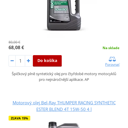
80,00 €
68,08 €
Na sklade
Do košíka
Porovnať
Špičkový plně syntetický olej pro čtyřdobé motory motocyklů
pro nejnáročnější aplikace. AP
Motorový olej Bel-Ray THUMPER RACING SYNTHETIC
ESTER BLEND 4T 15W-50 4 l
ZĽAVA 15%