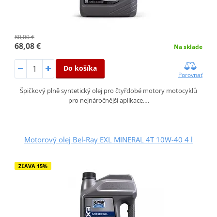
80,00 €
68,08 €
Na sklade
Do košíka
Porovnať
Špičkový plně syntetický olej pro čtyřdobé motory motocyklů
pro nejnáročnější aplikace.…
Motorový olej Bel-Ray EXL MINERAL 4T 10W-40 4 l
ZĽAVA 15%