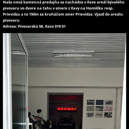
Naša nová kamenná predajňa sa nachádza v Ilave areál bývalého
pivovaru vo dvore na ťahu v smere z Ilavy na Homôlku resp.
Prievidzu a to 150m za kruháčom smer Prievidza. Vjazd do areálu
pivovaru.
Adresa: Pivovarská 58, Ilava 019 01