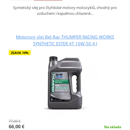
Syntetický olej pro čtyřdobé motory motocyklů, vhodný pro
vzduchem i kapalinou chlazené…
Motorový olej Bel-Ray THUMPER RACING WORKS
SYNTHETIC ESTER 4T 10W-50 4 l
ZĽAVA 14%
77,00 €
66,00 €
Na sklade