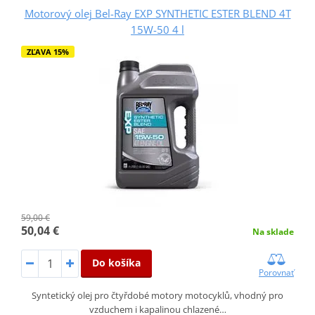
Motorový olej Bel-Ray EXP SYNTHETIC ESTER BLEND 4T
15W-50 4 l
ZĽAVA 15%
59,00 €
50,04 €
Na sklade
Do košíka
Porovnať
Syntetický olej pro čtyřdobé motory motocyklů, vhodný pro
vzduchem i kapalinou chlazené…