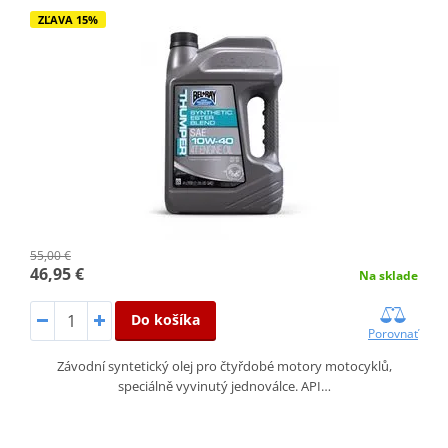
ZĽAVA 15%
55,00 €
46,95 €
Na sklade
Do košíka
Porovnať
Závodní syntetický olej pro čtyřdobé motory motocyklů,
speciálně vyvinutý jednoválce. API…