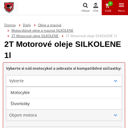
0
Hľadať
Účet
Košík
Menu
Hľadať
Domov
Diely
Oleje a mazivá
Motocyklové oleje a mazivá SILKOLENE
2T Motorové oleje SILKOLENE
2T Motorové oleje SILKOLENE 1l
2T Motorové oleje SILKOLENE
1l
Vyberte si náš motocykel a zobrazte si kompatibilné súčiastky:
Vyberte
Motocykle
Značka
Štvorkolky
Objem motora