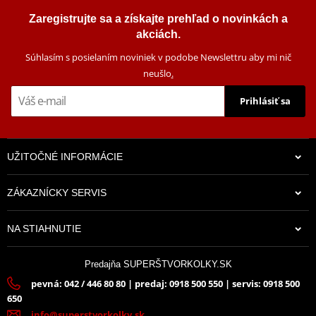
Zaregistrujte sa a získajte prehľad o novinkách a
akciách.
Súhlasím s posielaním noviniek v podobe Newslettru aby mi nič
neušlo
.
Prihlásiť sa
UŽITOČNÉ INFORMÁCIE
ZÁKAZNÍCKY SERVIS
NA STIAHNUTIE
Predajňa SUPERŠTVORKOLKY.SK
pevná: 042 / 446 80 80 | predaj: 0918 500 550 | servis: 0918 500
650
info@superstvorkolky.sk