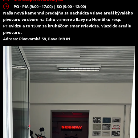
PO - PIA (9:00 - 17:00) | SO (9:00 - 12:00)
Naša nová kamenná predajňa sa nachádza v Ilave areál bývalého
pivovaru vo dvore na ťahu v smere z Ilavy na Homôlku resp.
Prievidzu a to 150m za kruháčom smer Prievidza. Vjazd do areálu
pivovaru.
Adresa: Pivovarská 58, Ilava 019 01