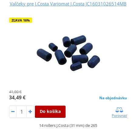
Valčeky pre J.Costa Variomat J.Costa JC16031026514MB
ZĽAVA 16%
41,00 €
34,49 €
Na objednávku
Do košíka
Porovnať
14 rollers J.Costa (31 mm) de 265