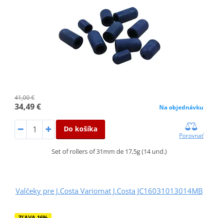
41,00 €
34,49 €
Na objednávku
Do košíka
Porovnať
Set of rollers of 31mm de 17,5g (14 und.)
Valčeky pre J.Costa Variomat J.Costa JC16031013014MB
ZĽAVA 16%