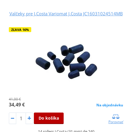
Valčeky pre J.Costa Variomat J.Costa JC16031024514MB
ZĽAVA 16%
41,00 €
34,49 €
Na objednávku
Do košíka
Porovnať
14 rollers J.Costa (31 mm) de 240