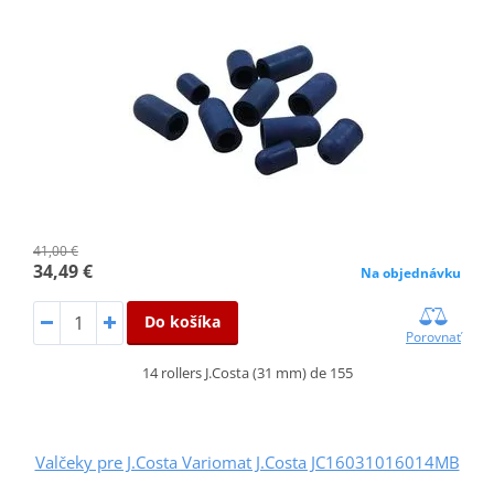
41,00 €
34,49 €
Na objednávku
Do košíka
Porovnať
14 rollers J.Costa (31 mm) de 155
Valčeky pre J.Costa Variomat J.Costa JC16031016014MB