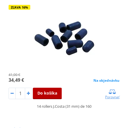
ZĽAVA 16%
41,00 €
34,49 €
Na objednávku
Do košíka
Porovnať
14 rollers J.Costa (31 mm) de 160