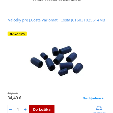
Valčeky pre J.Costa Variomat J.Costa JC16031025514MB
ZĽAVA 16%
41,00 €
34,49 €
Na objednávku
Do košíka
Porovnať