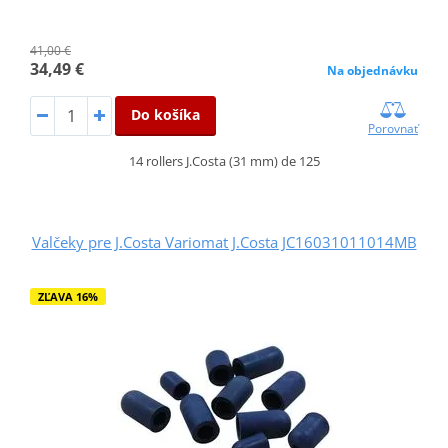
41,00 €
34,49 €
Na objednávku
Do košíka
Porovnať
14 rollers J.Costa (31 mm) de 125
Valčeky pre J.Costa Variomat J.Costa JC16031011014MB
ZĽAVA 16%