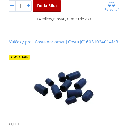
Do košíka
Porovnať
14 rollers J.Costa (31 mm) de 230
Valčeky pre J.Costa Variomat J.Costa JC16031024014MB
ZĽAVA 16%
41,00 €