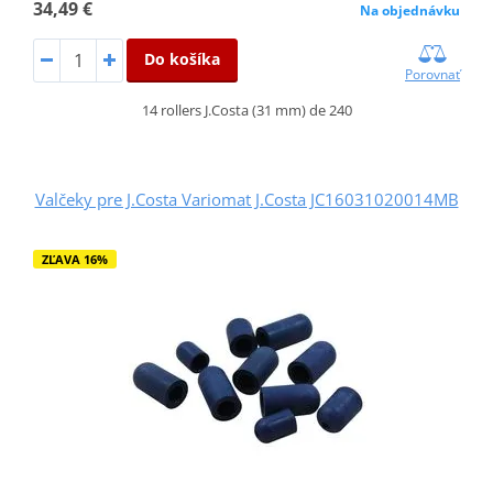
34,49 €
Na objednávku
Do košíka
Porovnať
14 rollers J.Costa (31 mm) de 240
Valčeky pre J.Costa Variomat J.Costa JC16031020014MB
ZĽAVA 16%