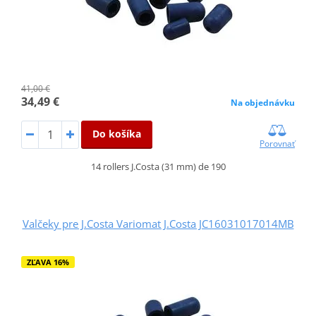
41,00 €
34,49 €
Na objednávku
Do košíka
Porovnať
14 rollers J.Costa (31 mm) de 190
Valčeky pre J.Costa Variomat J.Costa JC16031017014MB
ZĽAVA 16%