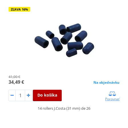
ZĽAVA 16%
41,00 €
34,49 €
Na objednávku
Do košíka
Porovnať
14 rollers J.Costa (31 mm) de 26