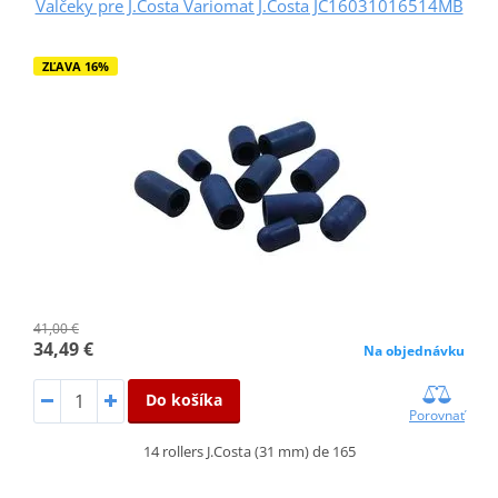
Valčeky pre J.Costa Variomat J.Costa JC16031016514MB
ZĽAVA 16%
41,00 €
34,49 €
Na objednávku
Do košíka
Porovnať
14 rollers J.Costa (31 mm) de 165