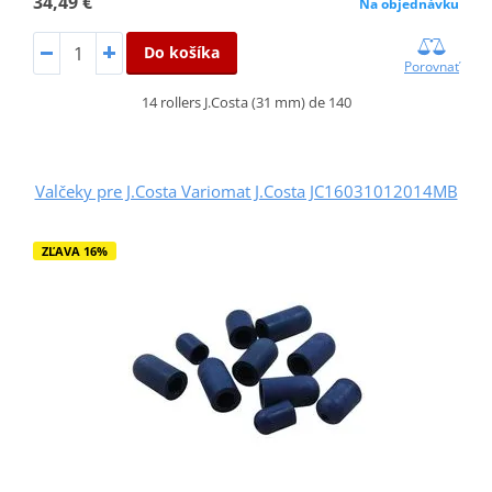
34,49 €
Na objednávku
Do košíka
Porovnať
14 rollers J.Costa (31 mm) de 140
Valčeky pre J.Costa Variomat J.Costa JC16031012014MB
ZĽAVA 16%