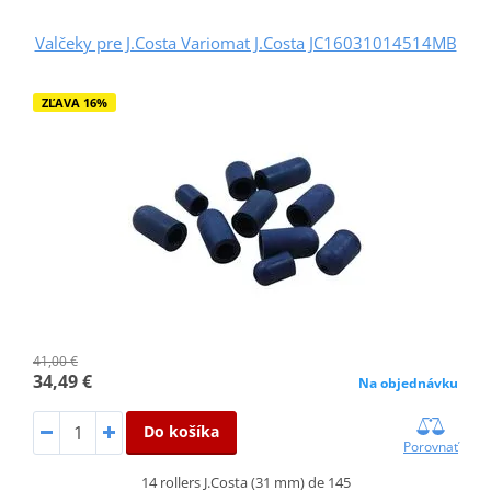
Valčeky pre J.Costa Variomat J.Costa JC16031014514MB
ZĽAVA 16%
41,00 €
34,49 €
Na objednávku
Do košíka
Porovnať
14 rollers J.Costa (31 mm) de 145