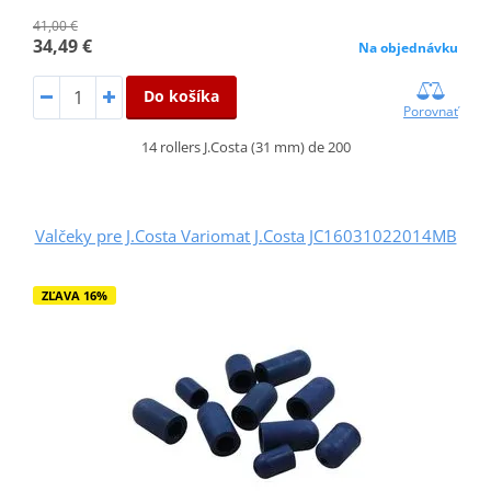
41,00 €
34,49 €
Na objednávku
Do košíka
Porovnať
14 rollers J.Costa (31 mm) de 200
Valčeky pre J.Costa Variomat J.Costa JC16031022014MB
ZĽAVA 16%