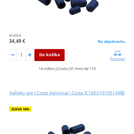
41,00 €
34,49 €
Na objednávku
Do košíka
Porovnať
14 rollers J.Costa (31 mm) de 115
Valčeky pre J.Costa Variomat J.Costa JC16031010514MB
ZĽAVA 16%