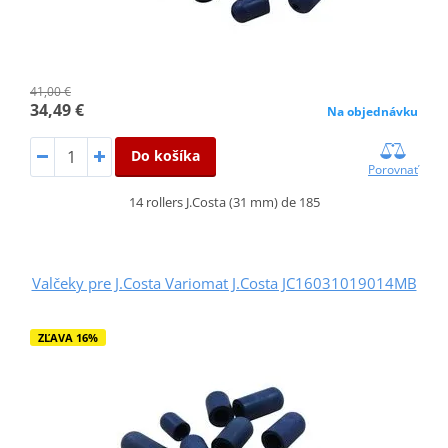
41,00 €
34,49 €
Na objednávku
Do košíka
Porovnať
14 rollers J.Costa (31 mm) de 185
Valčeky pre J.Costa Variomat J.Costa JC16031019014MB
ZĽAVA 16%