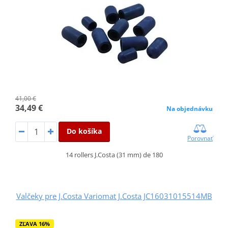
41,00 €
34,49 €
Na objednávku
Do košíka
Porovnať
14 rollers J.Costa (31 mm) de 180
Valčeky pre J.Costa Variomat J.Costa JC16031015514MB
ZĽAVA 16%