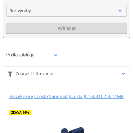
Rok výroby
Vyhľadať
Zobraziť filtrovanie
Valčeky pre J.Costa Variomat J.Costa JC16031025014MB
ZĽAVA 16%