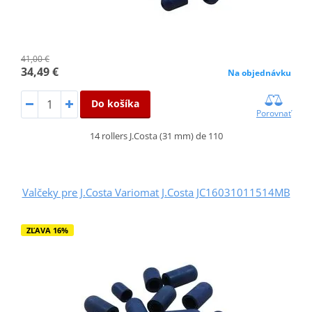
41,00 €
34,49 €
Na objednávku
Do košíka
Porovnať
14 rollers J.Costa (31 mm) de 110
Valčeky pre J.Costa Variomat J.Costa JC16031011514MB
ZĽAVA 16%