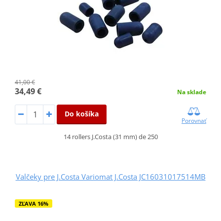
41,00 €
34,49 €
Na sklade
Do košíka
Porovnať
14 rollers J.Costa (31 mm) de 250
Valčeky pre J.Costa Variomat J.Costa JC16031017514MB
ZĽAVA 16%