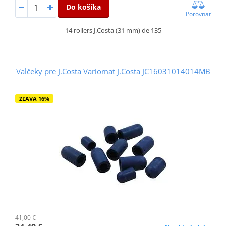
Do košíka
Porovnať
14 rollers J.Costa (31 mm) de 135
Valčeky pre J.Costa Variomat J.Costa JC16031014014MB
ZĽAVA 16%
41,00 €