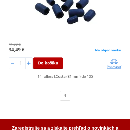
41,00 €
34,49 €
Na objednávku
Do košíka
Porovnať
14 rollers J.Costa (31 mm) de 105
1
Zaregistrujte sa a získajte prehľad o novinkách a