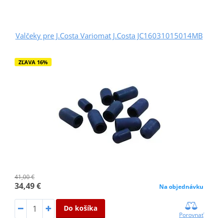
Valčeky pre J.Costa Variomat J.Costa JC16031015014MB
ZĽAVA 16%
41,00 €
34,49 €
Na objednávku
Do košíka
Porovnať