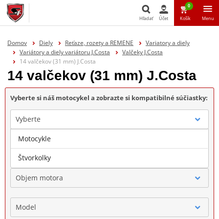
0
Hľadať
Účet
Košík
Menu
Hľadať
Domov
Diely
Reťaze, rozety a REMENE
Variatory a diely
Variátory a diely variátoru J.Costa
Valčeky J.Costa
14 valčekov (31 mm) J.Costa
14 valčekov (31 mm) J.Costa
Vyberte si náš motocykel a zobrazte si kompatibilné súčiastky:
Vyberte
Motocykle
Značka
Štvorkolky
Objem motora
Model