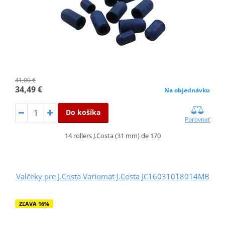
41,00 €
34,49 €
Na objednávku
Do košíka
Porovnať
14 rollers J.Costa (31 mm) de 170
Valčeky pre J.Costa Variomat J.Costa JC16031018014MB
ZĽAVA 16%