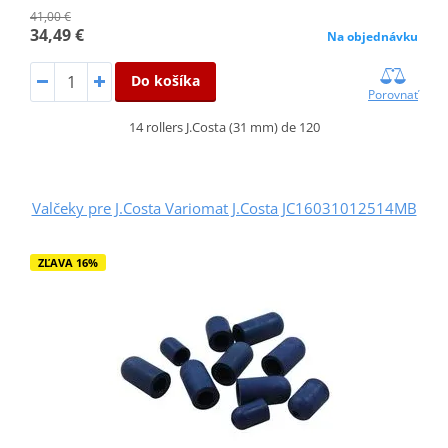
41,00 €
34,49 €
Na objednávku
Do košíka
Porovnať
14 rollers J.Costa (31 mm) de 120
Valčeky pre J.Costa Variomat J.Costa JC16031012514MB
ZĽAVA 16%