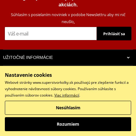
akciách.
Súhlasím s posielaním noviniek v podobe Newslettru aby mi nič
neušlo
.
Prihlásiť sa
UŽITOČNÉ INFORMÁCIE
ZÁKAZNÍCKY SERVIS
Nastavenie cookies
Webové stránky www.superstvorkolky.sk používajú pre zlepšenie funkcií a
NA STIAHNUTIE
vyhodnotenie návštevnosti súbory cookies. Používaním súhlasíte s
používaním súborov cookies.
Viac informácií
.
Predajňa SUPERŠTVORKOLKY.SK
Nesúhlasím
pevná: 042 / 446 80 80 | predaj: 0918 500 550 | servis: 0918 500
650
Rozumiem
info@superstvorkolky.sk
PO - PIA (9:00 - 17:00) | SO (9:00 - 12:00)