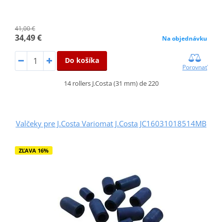
41,00 €
34,49 €
Na objednávku
Do košíka
Porovnať
14 rollers J.Costa (31 mm) de 220
Valčeky pre J.Costa Variomat J.Costa JC16031018514MB
ZĽAVA 16%