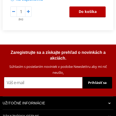
Do košíka
(ks)
Zaregistrujte sa a získajte prehľad o novinkách a
akciách.
Súhlasím s posielaním noviniek v podobe Newslettru aby mi nič
neušlo
.
Prihlásiť sa
UŽITOČNÉ INFORMÁCIE