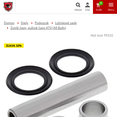
0
Hľadať
Účet
Košík
Menu
Hľadať
Domov
Diely
Podvozok
Ložiskové sady
Zvislé čapy, guľové čapy ATV (All Balls)
Náš kód:
P6520
ZĽAVA 33%