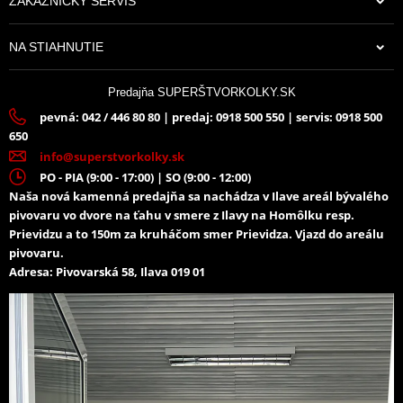
ZÁKAZNÍCKY SERVIS
NA STIAHNUTIE
Predajňa SUPERŠTVORKOLKY.SK
pevná: 042 / 446 80 80 | predaj: 0918 500 550 | servis: 0918 500
650
info@superstvorkolky.sk
PO - PIA (9:00 - 17:00) | SO (9:00 - 12:00)
Naša nová kamenná predajňa sa nachádza v Ilave areál bývalého
pivovaru vo dvore na ťahu v smere z Ilavy na Homôlku resp.
Prievidzu a to 150m za kruháčom smer Prievidza. Vjazd do areálu
pivovaru.
Adresa: Pivovarská 58, Ilava 019 01