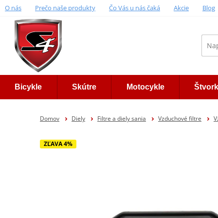
O nás
Prečo naše produkty
Čo Vás u nás čaká
Akcie
Blog
Bicykle
Skútre
Motocykle
Štvor
Domov
Diely
Filtre a diely sania
Vzduchové filtre
V
ZĽAVA 4%