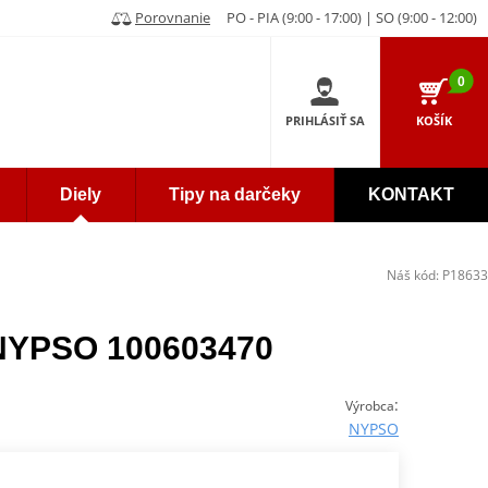
Porovnanie
PO - PIA (9:00 - 17:00) | SO (9:00 - 12:00)
0
PRIHLÁSIŤ SA
KOŠÍK
Diely
Tipy na darčeky
KONTAKT
Náš kód:
P18633
 NYPSO 100603470
:
Výrobca
NYPSO