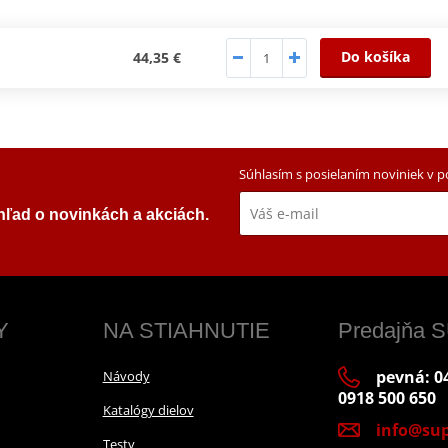
Do košíka
44,35 €
Súhlasím s posielaním noviniek v 
ehľad o novinkách a akciách.
Y
NA STIAHNUTIE
Predajňa
pevná: 04
Návody
0918 500 650
Katalógy dielov
info@sup
Testy