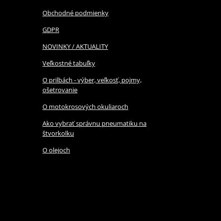
Obchodné podmienky
GDPR
NOVINKY / AKTUALITY
Veľkostné tabuľky
O prilbách - výber, veľkosť, pojmy,
ošetrovanie
O motokrosových okuliaroch
Ako vybrať správnu pneumatiku na
štvorkolku
O olejoch