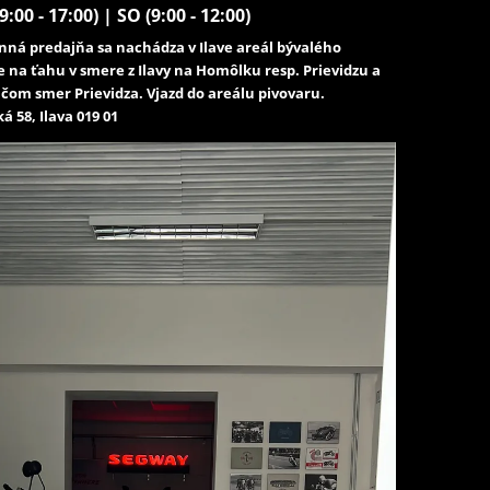
9:00 - 17:00) | SO (9:00 - 12:00)
ná predajňa sa nachádza v Ilave areál bývalého
e na ťahu v smere z Ilavy na Homôlku resp. Prievidzu a
čom smer Prievidza. Vjazd do areálu pivovaru.
á 58, Ilava 019 01