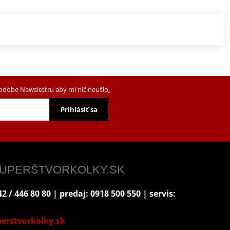
podobe Newslettru aby mi nič neušlo
.
Prihlásiť sa
 SUPERŠTVORKOLKY.SK
2 / 446 80 80 | predaj: 0918 500 550 | servis:
erstvorkolky.sk