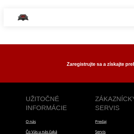
Zaregistrujte sa a získajte pr
UŽITOČNÉ
ZÁKAZNÍCK
INFORMÁCIE
SERVIS
O nás
Predaj
Čo Vás u nás čaká
Servis