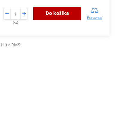
Do košíka
Porovnať
(ks)
filtre RMS