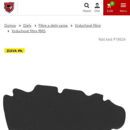
0
Hľadať
Účet
Košík
Menu
Hľadať
Domov
Diely
Filtre a diely sania
Vzduchové filtre
Vzduchové filtre RMS
Náš kód:
P18624
ZĽAVA 4%