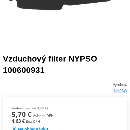
Vzduchový filter NYPSO
100600931
:
Výrobca
NYPSO
5,94 €
(ušetríte 0,24 €)
5,70 €
Vrátane DPH
4,63 €
Bez DPH
Na objednávku