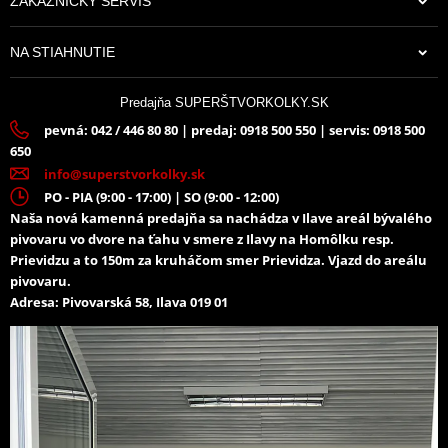
ZÁKAZNÍCKY SERVIS
NA STIAHNUTIE
Predajňa SUPERŠTVORKOLKY.SK
pevná: 042 / 446 80 80 | predaj: 0918 500 550 | servis: 0918 500
650
info@superstvorkolky.sk
PO - PIA (9:00 - 17:00) | SO (9:00 - 12:00)
Naša nová kamenná predajňa sa nachádza v Ilave areál bývalého
pivovaru vo dvore na ťahu v smere z Ilavy na Homôlku resp.
Prievidzu a to 150m za kruháčom smer Prievidza. Vjazd do areálu
pivovaru.
Adresa: Pivovarská 58, Ilava 019 01