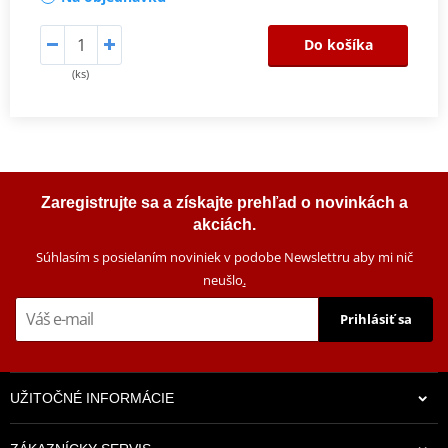
Do košíka
(ks)
Zaregistrujte sa a získajte prehľad o novinkách a
akciách.
Súhlasím s posielaním noviniek v podobe Newslettru aby mi nič
neušlo
.
Prihlásiť sa
UŽITOČNÉ INFORMÁCIE