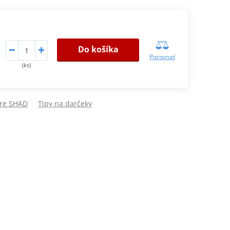
Do košíka
Porovnať
(ks)
fre SHAD
Tipy na darčeky