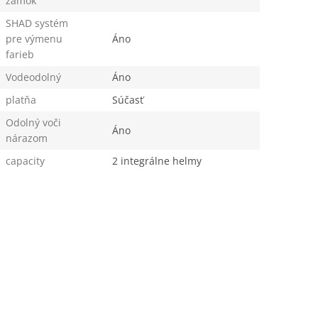
zámok
SHAD systém
pre výmenu
Áno
farieb
Vodeodolný
Áno
platňa
Súčasť
Odolný voči
Áno
nárazom
capacity
2 integrálne helmy