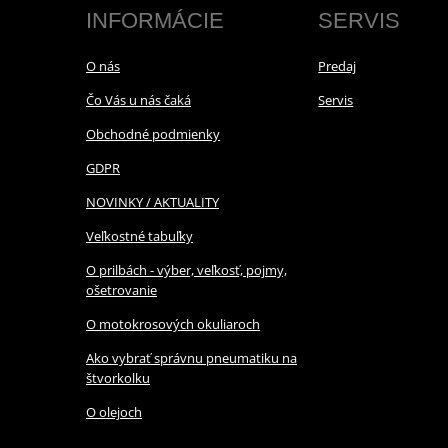
INFORMÁCIE
SERVIS
O nás
Predaj
Čo Vás u nás čaká
Servis
Obchodné podmienky
GDPR
NOVINKY / AKTUALITY
Veľkostné tabuľky
O prilbách - výber, veľkosť, pojmy,
ošetrovanie
O motokrosových okuliaroch
Ako vybrať správnu pneumatiku na
štvorkolku
O olejoch