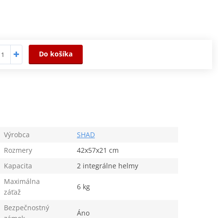
Do košíka
Výrobca
SHAD
Rozmery
42x57x21 cm
Kapacita
2 integrálne helmy
Maximálna
6 kg
záťaž
Bezpečnostný
Áno