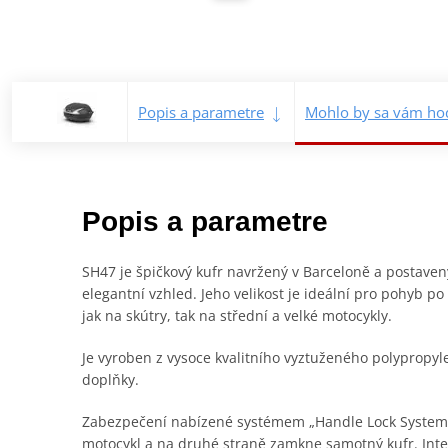
Popis a parametre
Mohlo by sa vám hod
Popis a parametre
SH47 je špičkový kufr navržený v Barceloně a postav
elegantní vzhled. Jeho velikost je ideální pro pohyb p
jak na skútry, tak na střední a velké motocykly.
Je vyroben z vysoce kvalitního vyztuženého polypropyl
doplňky.
Zabezpečení nabízené systémem „Handle Lock System“ 
motocykl a na druhé straně zamkne samotný kufr. Int