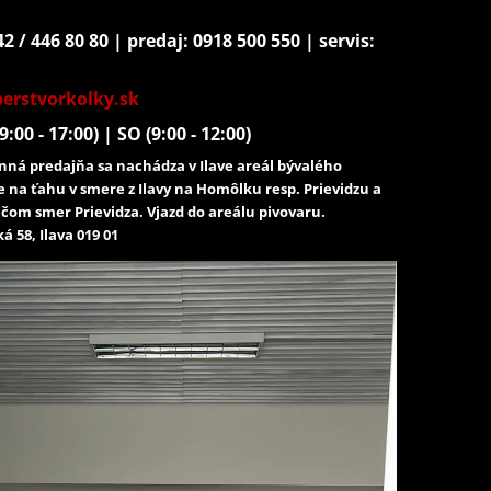
2 / 446 80 80 | predaj: 0918 500 550 | servis:
erstvorkolky.sk
9:00 - 17:00) | SO (9:00 - 12:00)
ná predajňa sa nachádza v Ilave areál bývalého
e na ťahu v smere z Ilavy na Homôlku resp. Prievidzu a
čom smer Prievidza. Vjazd do areálu pivovaru.
á 58, Ilava 019 01