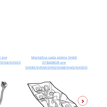
 pre
Montážna sada platne SHAD
Vl
/SH34/SH33/SH29/SH26
D1B40BOR pre
20006
SH58X/SH59X/SH50/SH48/SH45/SH39/SH42/SH46