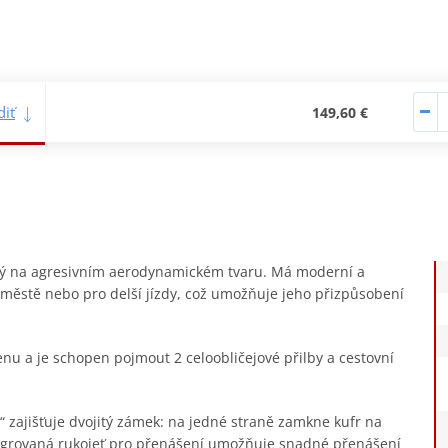
iť
149,60 €
ený na agresivním aerodynamickém tvaru. Má moderní a
o městě nebo pro delší jízdy, což umožňuje jeho přizpůsobení
enu a je schopen pojmout 2 celoobličejové přilby a cestovní
zajišťuje dvojitý zámek: na jedné straně zamkne kufr na
egrovaná rukojeť pro přenášení umožňuje snadné přenášení