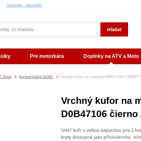
Novinky - aktuality
Hľadať
kolky
Pre motorkára
Doplnky na ATV a Moto
E Shad
Vrchné kufre SHAD
Vrchný kufor na motorku SHAD SH47 D0B47106
Vrchný kufor na
D0B47106 čierno /
SH47 kufr s velkou kapacitou pro 2 h
kryty dostupné jako příslušenství. Vč