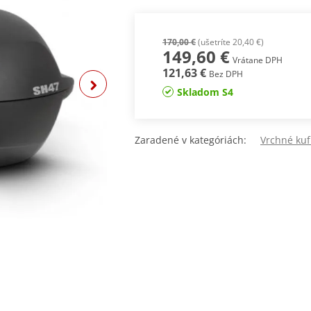
170,00 €
(ušetríte 20,40 €)
149,60 €
Vrátane DPH
121,63 €
Bez DPH
Skladom S4
Zaradené v kategóriách:
Vrchné ku