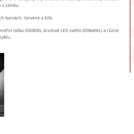
e v zámku.
ch barvách: červené a bílé.
vnitřní tašku (X0IB00), brzdové LED světlo (D0B40KL) a různé
cyklu.