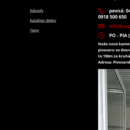
pevná: 04
Návody
0918 500 650
Katalógy dielov
info@sup
Testy
PO - PIA (
Naša nová kamen
pivovaru vo dvor
to 150m za kruhá
Adresa: Pivovarsk