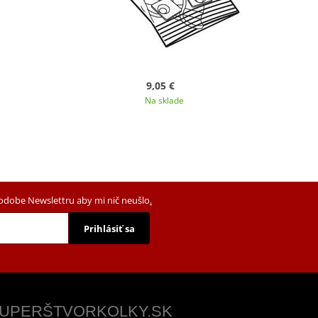
9,05 €
Na sklade
podobe Newslettru aby mi nič neušlo
.
Prihlásiť sa
 SUPERŠTVORKOLKY.SK