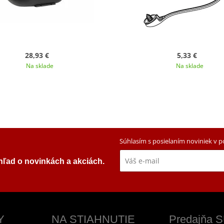
28,93 €
5,33 €
Na sklade
Na sklade
Súhlasím s posielaním noviniek v 
ehľad o novinkách a akciách.
Y
NA STIAHNUTIE
Predajňa