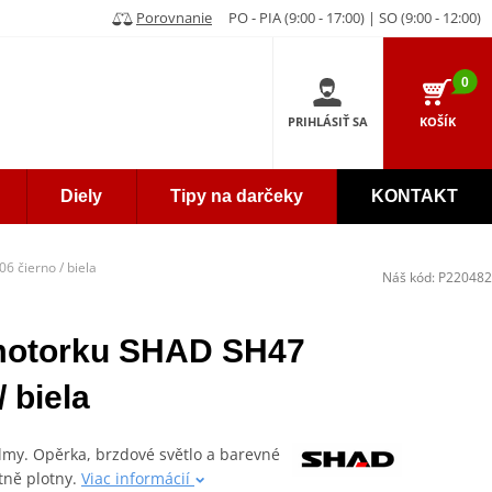
Porovnanie
PO - PIA (9:00 - 17:00) | SO (9:00 - 12:00)
0
PRIHLÁSIŤ SA
KOŠÍK
Diely
Tipy na darčeky
KONTAKT
 čierno / biela
Náš kód:
P220482
 motorku SHAD SH47
 biela
elmy. Opěrka, brzdové světlo a barevné
etně plotny.
Viac informácií