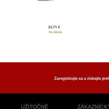
23,71 €
Na sklade
Zaregistrujte sa a získajte pr
UŽITOČNÉ
ZÁKAZNÍCK