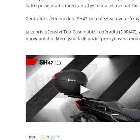
kufru po sejmutí z moto, aniž byste museli nechat klíč
Centrální světlo modelu SH47 lze nalézt ve dvou různý
Jako příslušenství Top Case nabízí: opěradlo (D0RI47), 
barvy potahu, které jsou k dispozici pro vybavení moto
User guid
PDF