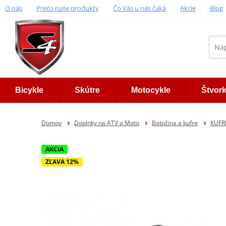
O nás
Prečo naše produkty
Čo Vás u nás čaká
Akcie
Blog
Bicykle
Skútre
Motocykle
Štvor
Domov
Doplnky na ATV a Moto
Batožina a kufre
KUFR
AKCIA
ZĽAVA 12%