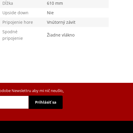
Dĺžka
610 mm
Upside down
Nie
Pripojenie hore
Vnútorný závit
Spodné
Žiadne vlákno
pripojenie
podobe Newslettru aby mi nič neušlo
.
Prihlásiť sa