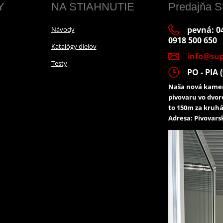
Y
NA STIAHNUTIE
Predajňa
pevná: 04
Návody
0918 500 650
Katalógy dielov
info@sup
Testy
PO - PIA (
Naša nová kamen
pivovaru vo dvor
to 150m za kruhá
Adresa: Pivovarsk