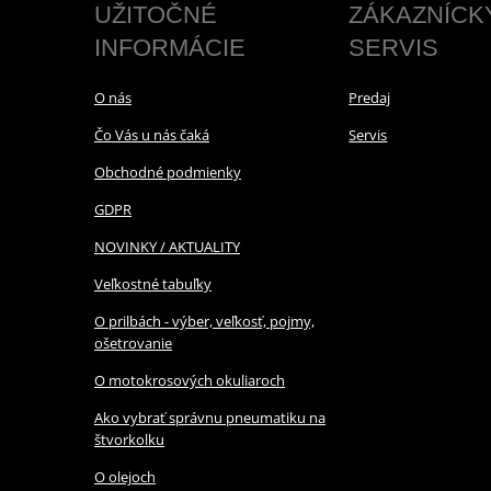
UŽITOČNÉ
ZÁKAZNÍCK
INFORMÁCIE
SERVIS
O nás
Predaj
Čo Vás u nás čaká
Servis
Obchodné podmienky
GDPR
NOVINKY / AKTUALITY
Veľkostné tabuľky
O prilbách - výber, veľkosť, pojmy,
ošetrovanie
O motokrosových okuliaroch
Ako vybrať správnu pneumatiku na
štvorkolku
O olejoch