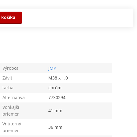
 košíka
Výrobca
JMP
Závit
M38 x 1.0
farba
chróm
Alternatíva
7730294
Vonkajší
41 mm
priemer
Vnútorný
36 mm
priemer