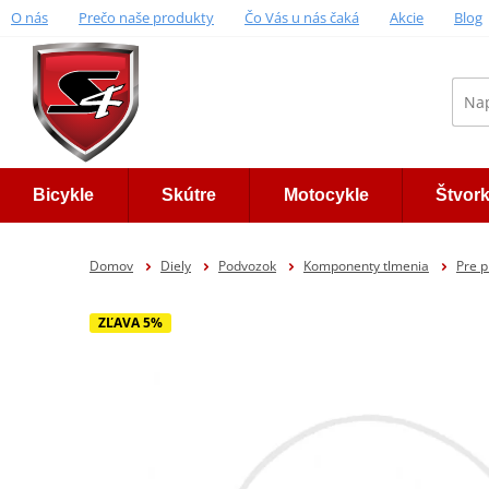
O nás
Prečo naše produkty
Čo Vás u nás čaká
Akcie
Blog
Bicykle
Skútre
Motocykle
Štvor
Domov
Diely
Podvozok
Komponenty tlmenia
Pre p
ZĽAVA 5%