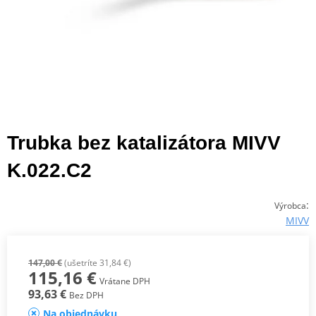
Trubka bez katalizátora MIVV
K.022.C2
:
Výrobca
MIVV
147,00 €
(ušetríte 31,84 €)
115,16 €
Vrátane DPH
93,63 €
Bez DPH
Na objednávku