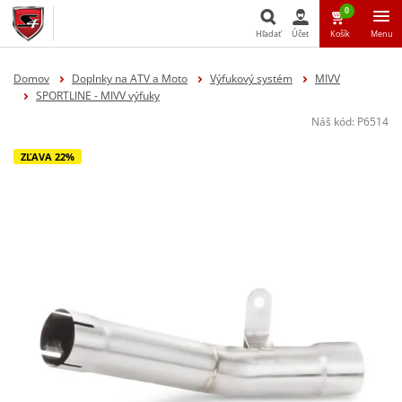
0
Hľadať
Účet
Košík
Menu
Hľadať
Domov
Doplnky na ATV a Moto
Výfukový systém
MIVV
SPORTLINE - MIVV výfuky
Náš kód:
P6514
ZĽAVA 22%