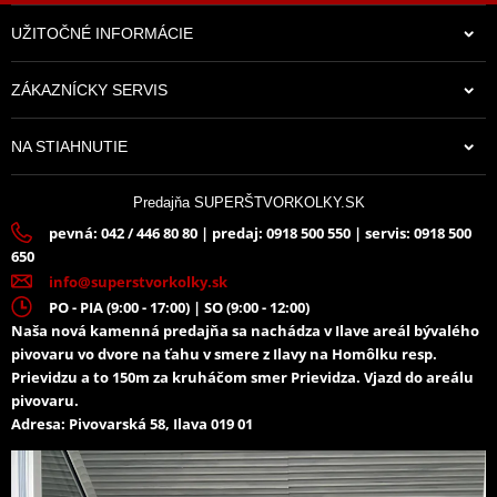
Scheme
PDF
UŽITOČNÉ INFORMÁCIE
Výrobca
MIVV
Homologované
Nehomologované
ZÁKAZNÍCKY SERVIS
Možnosť KAT
žiadny
NA STIAHNUTIE
Rada
ŠPORT
Pozície
-
Predajňa SUPERŠTVORKOLKY.SK
Homologácia
pevná: 042 / 446 80 80 | predaj: 0918 500 550 | servis: 0918 500
Nehomologované
hlučnosti
650
info@superstvorkolky.sk
Gas emissions EC
Nehomologované
PO - PIA (9:00 - 17:00) | SO (9:00 - 12:00)
approval
Naša nová kamenná predajňa sa nachádza v Ilave areál bývalého
pivovaru vo dvore na ťahu v smere z Ilavy na Homôlku resp.
Prievidzu a to 150m za kruháčom smer Prievidza. Vjazd do areálu
pivovaru.
Adresa: Pivovarská 58, Ilava 019 01