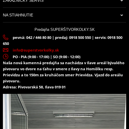
ZÁKAZNÍCKY SERVIS
NA STIAHNUTIE
Predajňa SUPERŠTVORKOLKY.SK
pevná: 042 / 446 80 80 | predaj: 0918 500 550 | servis: 0918 500
650
info@superstvorkolky.sk
PO - PIA (9:00 - 17:00) | SO (9:00 - 12:00)
Naša nová kamenná predajňa sa nachádza v Ilave areál bývalého
pivovaru vo dvore na ťahu v smere z Ilavy na Homôlku resp.
Prievidzu a to 150m za kruháčom smer Prievidza. Vjazd do areálu
pivovaru.
Adresa: Pivovarská 58, Ilava 019 01