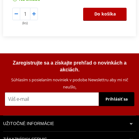
Do košíka
(ks)
Zaregistrujte sa a získajte prehľad o novinkách a
akciách.
Súhlasím s posielaním noviniek v podobe Newslettru aby mi nič
neušlo
.
Prihlásiť sa
UŽITOČNÉ INFORMÁCIE