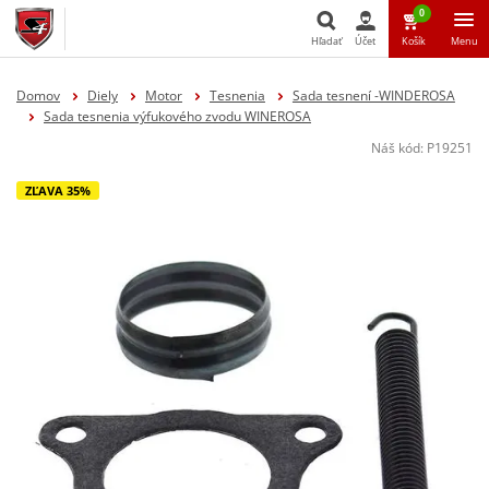
0
Hľadať
Účet
Košík
Menu
Hľadať
Domov
Diely
Motor
Tesnenia
Sada tesnení -WINDEROSA
Sada tesnenia výfukového zvodu WINEROSA
Náš kód:
P19251
ZĽAVA 35%