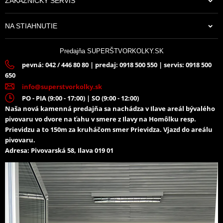
ZÁKAZNÍCKY SERVIS
NA STIAHNUTIE
Predajňa SUPERŠTVORKOLKY.SK
pevná: 042 / 446 80 80 | predaj: 0918 500 550 | servis: 0918 500
650
info@superstvorkolky.sk
PO - PIA (9:00 - 17:00) | SO (9:00 - 12:00)
Naša nová kamenná predajňa sa nachádza v Ilave areál bývalého
pivovaru vo dvore na ťahu v smere z Ilavy na Homôlku resp.
Prievidzu a to 150m za kruháčom smer Prievidza. Vjazd do areálu
pivovaru.
Adresa: Pivovarská 58, Ilava 019 01