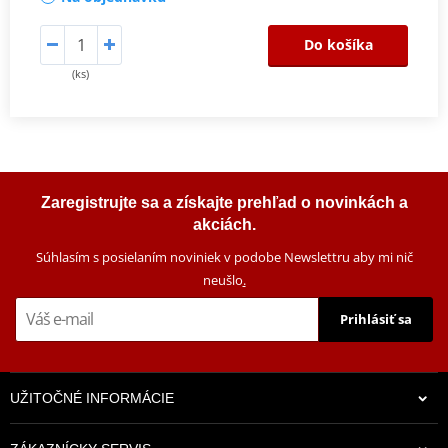
Do košíka
(ks)
Zaregistrujte sa a získajte prehľad o novinkách a
akciách.
Súhlasím s posielaním noviniek v podobe Newslettru aby mi nič
neušlo
.
Prihlásiť sa
UŽITOČNÉ INFORMÁCIE