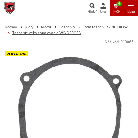
0
Hľadať
Účet
Košík
Menu
Hľadať
Domov
Diely
Motor
Tesnenia
Sada tesnení -WINDEROSA
Tesnenie veka zapaľovania WINDEROSA
Náš kód:
P19065
ZĽAVA 37%