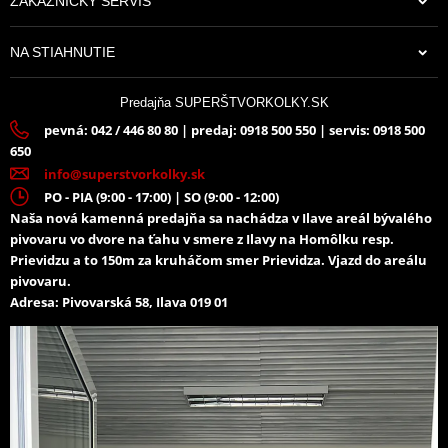
ZÁKAZNÍCKY SERVIS
NA STIAHNUTIE
Predajňa SUPERŠTVORKOLKY.SK
pevná: 042 / 446 80 80 | predaj: 0918 500 550 | servis: 0918 500
650
info@superstvorkolky.sk
PO - PIA (9:00 - 17:00) | SO (9:00 - 12:00)
Naša nová kamenná predajňa sa nachádza v Ilave areál bývalého
pivovaru vo dvore na ťahu v smere z Ilavy na Homôlku resp.
Prievidzu a to 150m za kruháčom smer Prievidza. Vjazd do areálu
pivovaru.
Adresa: Pivovarská 58, Ilava 019 01