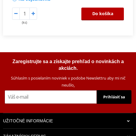
Do košíka
(ks)
Zaregistrujte sa a získajte prehľad o novinkách a
akciách.
Súhlasím s posielaním noviniek v podobe Newslettru aby mi nič
neušlo
.
Prihlásiť sa
UŽITOČNÉ INFORMÁCIE