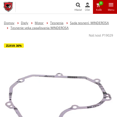
0
Hľadať
Účet
Košík
Menu
Hľadať
Domov
Diely
Motor
Tesnenia
Sada tesnení -WINDEROSA
Tesnenie veka zapaľovania WINDEROSA
Náš kód:
P19029
ZĽAVA 36%