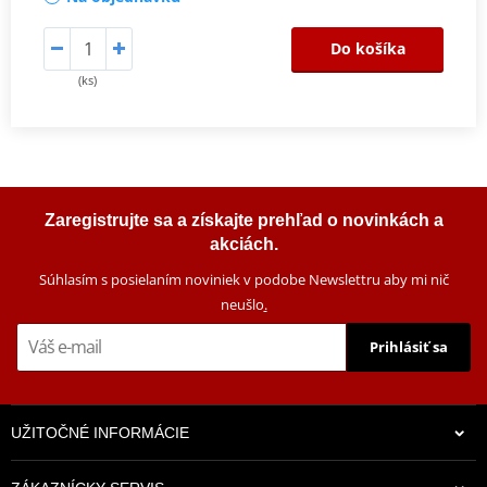
Do košíka
(ks)
Zaregistrujte sa a získajte prehľad o novinkách a
akciách.
Súhlasím s posielaním noviniek v podobe Newslettru aby mi nič
neušlo
.
Prihlásiť sa
UŽITOČNÉ INFORMÁCIE