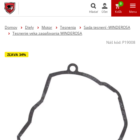
0
Hľadať
Účet
Košík
Menu
Hľadať
Domov
Diely
Motor
Tesnenia
Sada tesnení -WINDEROSA
Tesnenie veka zapaľovania WINDEROSA
Náš kód:
P19008
ZĽAVA 34%