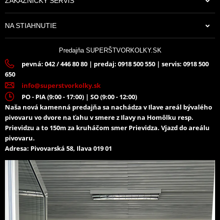
ZÁKAZNÍCKY SERVIS
NA STIAHNUTIE
Predajňa SUPERŠTVORKOLKY.SK
pevná: 042 / 446 80 80 | predaj: 0918 500 550 | servis: 0918 500
650
info@superstvorkolky.sk
PO - PIA (9:00 - 17:00) | SO (9:00 - 12:00)
Naša nová kamenná predajňa sa nachádza v Ilave areál bývalého
pivovaru vo dvore na ťahu v smere z Ilavy na Homôlku resp.
Prievidzu a to 150m za kruháčom smer Prievidza. Vjazd do areálu
pivovaru.
Adresa: Pivovarská 58, Ilava 019 01