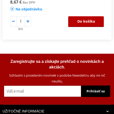
8,67 €
Bez DPH
Na objednávku
Do košíka
(ks)
Zaregistrujte sa a získajte prehľad o novinkách a
akciách.
Súhlasím s posielaním noviniek v podobe Newslettru aby mi nič
neušlo
.
Prihlásiť sa
UŽITOČNÉ INFORMÁCIE