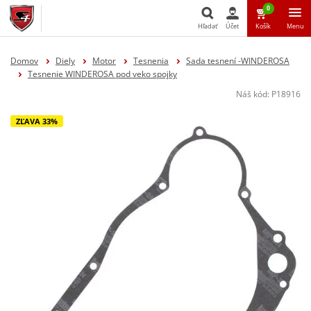
0
Hľadať
Účet
Košík
Menu
Hľadať
Domov
Diely
Motor
Tesnenia
Sada tesnení -WINDEROSA
Tesnenie WINDEROSA pod veko spojky
Náš kód:
P18916
ZĽAVA 33%