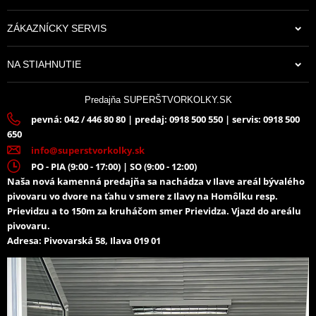
ZÁKAZNÍCKY SERVIS
NA STIAHNUTIE
Predajňa SUPERŠTVORKOLKY.SK
pevná: 042 / 446 80 80 | predaj: 0918 500 550 | servis: 0918 500
650
info@superstvorkolky.sk
PO - PIA (9:00 - 17:00) | SO (9:00 - 12:00)
Naša nová kamenná predajňa sa nachádza v Ilave areál bývalého
pivovaru vo dvore na ťahu v smere z Ilavy na Homôlku resp.
Prievidzu a to 150m za kruháčom smer Prievidza. Vjazd do areálu
pivovaru.
Adresa: Pivovarská 58, Ilava 019 01