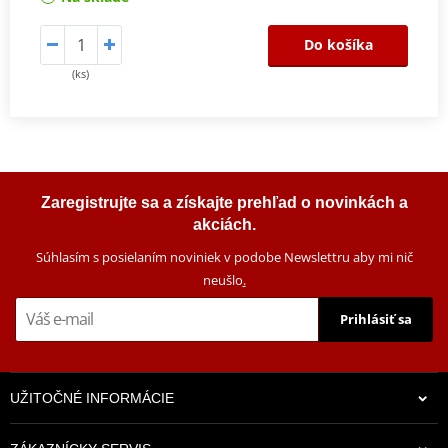
Do košíka
(ks)
Zaregistrujte sa a získajte prehľad o novinkách a
akciách.
Súhlasím s posielaním noviniek v podobe Newslettru aby mi nič
neušlo
.
Prihlásiť sa
UŽITOČNÉ INFORMÁCIE