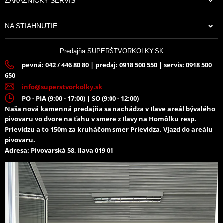
ZÁKAZNÍCKY SERVIS
NA STIAHNUTIE
Predajňa SUPERŠTVORKOLKY.SK
pevná: 042 / 446 80 80 | predaj: 0918 500 550 | servis: 0918 500
650
info@superstvorkolky.sk
PO - PIA (9:00 - 17:00) | SO (9:00 - 12:00)
Naša nová kamenná predajňa sa nachádza v Ilave areál bývalého
pivovaru vo dvore na ťahu v smere z Ilavy na Homôlku resp.
Prievidzu a to 150m za kruháčom smer Prievidza. Vjazd do areálu
pivovaru.
Adresa: Pivovarská 58, Ilava 019 01