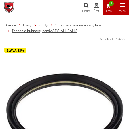
0
Hľadať
Účet
Košík
Menu
Hľadať
Domov
Diely
Brzdy
Opravné a tesniace sady bŕzd
Tesnenie bubnovej brzdy ATV -ALL BALLS
Náš kód:
P6466
ZĽAVA 33%