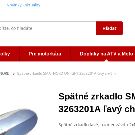
Novinky - aktuality
Hľadať
kolky
Pre motorkára
Doplnky na ATV a Moto
TNORD
Spätné zrkadlo SMATNORD UNI GP1 3263201A ľavý chróm
Spätné zrkadlo 
3263201A ľavý c
Spätné zrkadlo ľavé, rozmer závitu 2