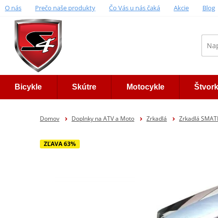
O nás
Prečo naše produkty
Čo Vás u nás čaká
Akcie
Blog
Bicykle
Skútre
Motocykle
Štvor
Domov
Doplnky na ATV a Moto
Zrkadlá
Zrkadlá SMA
ZĽAVA 63%