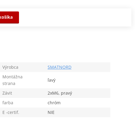
košíka
Výrobca
SMATNORD
Montážna
ľavý
strana
Závit
2xM6, pravý
farba
chróm
E -certif.
NIE