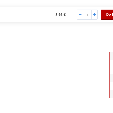
Do 
8,93 €