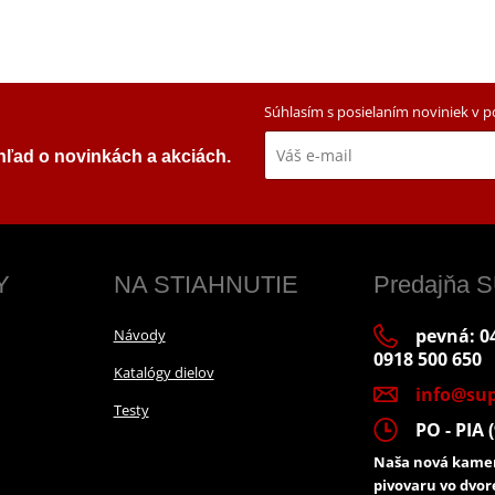
Súhlasím s posielaním noviniek v 
ehľad o novinkách a akciách.
Y
NA STIAHNUTIE
Predajňa
pevná: 04
Návody
0918 500 650
Katalógy dielov
info@sup
Testy
PO - PIA (
Naša nová kamen
pivovaru vo dvor