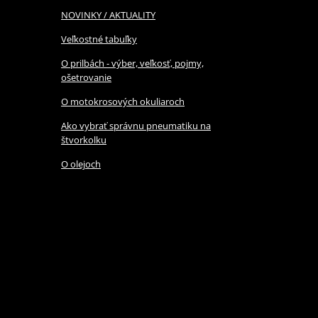
NOVINKY / AKTUALITY
Veľkostné tabuľky
O prilbách - výber, veľkosť, pojmy,
ošetrovanie
O motokrosových okuliaroch
Ako vybrať správnu pneumatiku na
štvorkolku
O olejoch