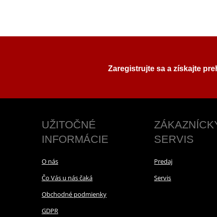
Zaregistrujte sa a získajte pr
UŽITOČNÉ
ZÁKAZNÍCK
INFORMÁCIE
SERVIS
O nás
Predaj
Čo Vás u nás čaká
Servis
Obchodné podmienky
GDPR