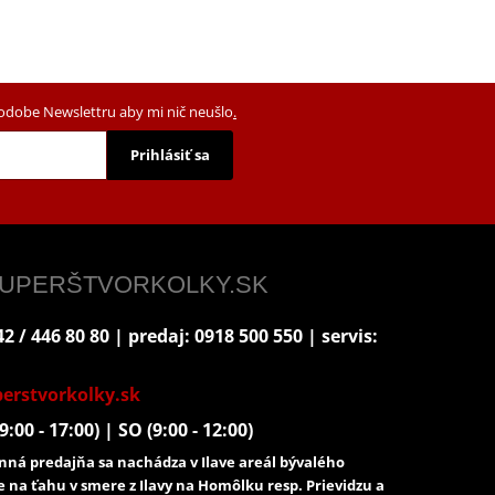
podobe Newslettru aby mi nič neušlo
.
Prihlásiť sa
 SUPERŠTVORKOLKY.SK
2 / 446 80 80 | predaj: 0918 500 550 | servis:
erstvorkolky.sk
9:00 - 17:00) | SO (9:00 - 12:00)
ná predajňa sa nachádza v Ilave areál bývalého
e na ťahu v smere z Ilavy na Homôlku resp. Prievidzu a