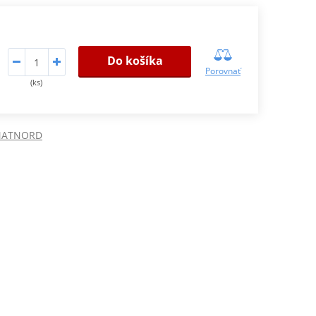
Do košíka
Porovnať
(ks)
SMATNORD