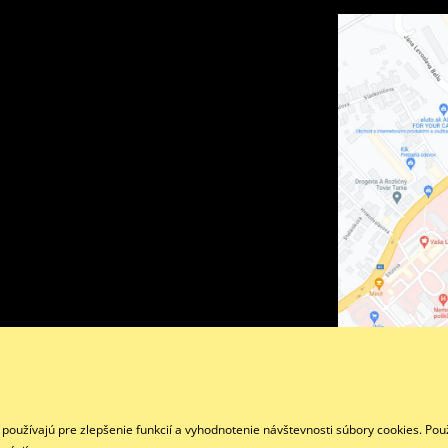
Facebook
oužívajú pre zlepšenie funkcií a vyhodnotenie návštevnosti súbory cookies. Pou