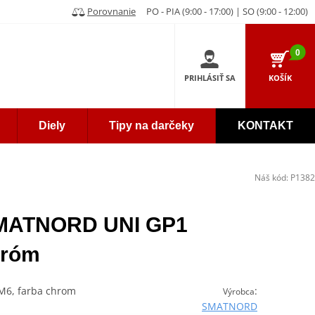
Porovnanie
PO - PIA (9:00 - 17:00) | SO (9:00 - 12:00)
0
PRIHLÁSIŤ SA
KOŠÍK
Diely
Tipy na darčeky
KONTAKT
Náš kód:
P1382
SMATNORD UNI GP1
hróm
xM6, farba chrom
:
Výrobca
SMATNORD