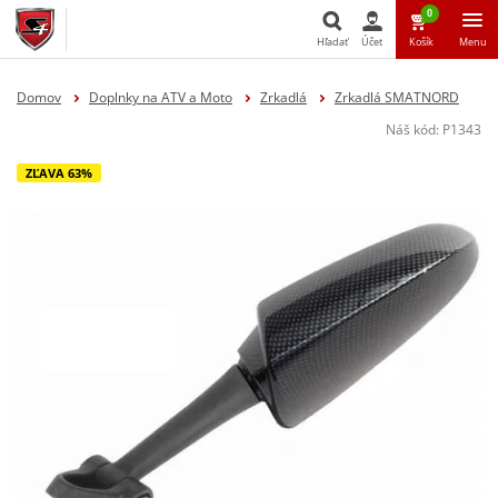
0
Hľadať
Účet
Košík
Menu
Hľadať
Domov
Doplnky na ATV a Moto
Zrkadlá
Zrkadlá SMATNORD
Náš kód:
P1343
ZĽAVA 63%