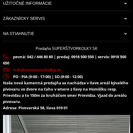
UŽITOČNÉ INFORMÁCIE
ZÁKAZNÍCKY SERVIS
NA STIAHNUTIE
Predajňa SUPERŠTVORKOLKY.SK
pevná: 042 / 446 80 80 | predaj: 0918 500 550 | servis: 0918 500
650
info@superstvorkolky.sk
PO - PIA (9:00 - 17:00) | SO (9:00 - 12:00)
Naša nová kamenná predajňa sa nachádza v Ilave areál bývalého
pivovaru vo dvore na ťahu v smere z Ilavy na Homôlku resp.
Prievidzu a to 150m za kruháčom smer Prievidza. Vjazd do areálu
pivovaru.
Adresa: Pivovarská 58, Ilava 019 01