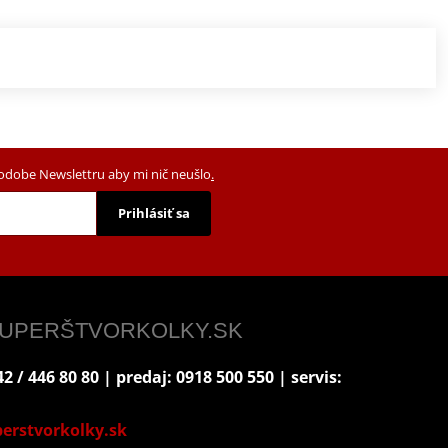
podobe Newslettru aby mi nič neušlo
.
Prihlásiť sa
 SUPERŠTVORKOLKY.SK
2 / 446 80 80 | predaj: 0918 500 550 | servis:
erstvorkolky.sk