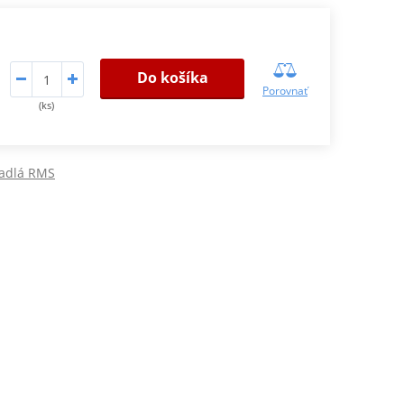
Do košíka
Porovnať
(ks)
kadlá RMS