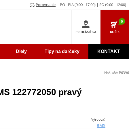
Porovnanie
PO - PIA (9:00 - 17:00) | SO (9:00 - 12:00)
0
PRIHLÁSIŤ SA
KOŠÍK
Diely
Tipy na darčeky
KONTAKT
Náš kód:
P6396
MS 122772050 pravý
:
Výrobca
RMS