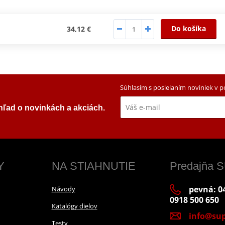
Do košíka
34,12 €
Súhlasím s posielaním noviniek v 
ehľad o novinkách a akciách.
Y
NA STIAHNUTIE
Predajňa
pevná: 04
Návody
0918 500 650
Katalógy dielov
info@sup
Testy