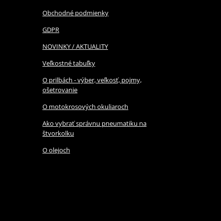
Obchodné podmienky
GDPR
NOVINKY / AKTUALITY
Veľkostné tabuľky
O prilbách - výber, veľkosť, pojmy,
ošetrovanie
O motokrosových okuliaroch
Ako vybrať správnu pneumatiku na
štvorkolku
O olejoch