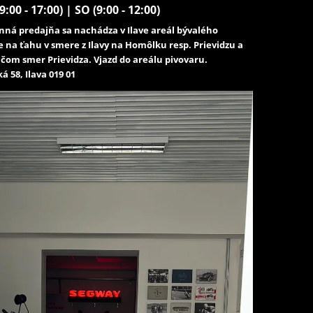
9:00 - 17:00) | SO (9:00 - 12:00)
ná predajňa sa nachádza v Ilave areál bývalého
e na ťahu v smere z Ilavy na Homôlku resp. Prievidzu a
čom smer Prievidza. Vjazd do areálu pivovaru.
á 58, Ilava 019 01