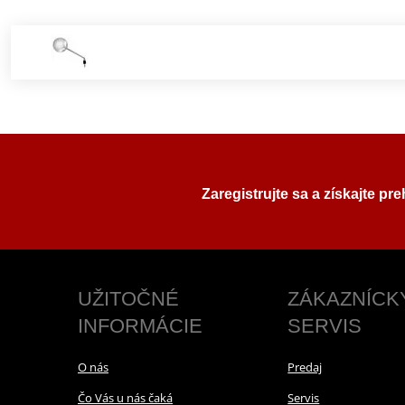
Zaregistrujte sa a získajte pr
UŽITOČNÉ
ZÁKAZNÍCK
INFORMÁCIE
SERVIS
O nás
Predaj
Čo Vás u nás čaká
Servis