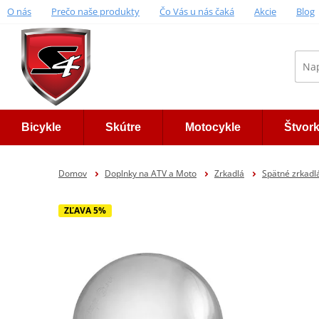
O nás
Prečo naše produkty
Čo Vás u nás čaká
Akcie
Blog
Bicykle
Skútre
Motocykle
Štvor
Domov
Doplnky na ATV a Moto
Zrkadlá
Spätné zrkad
ZĽAVA 5%