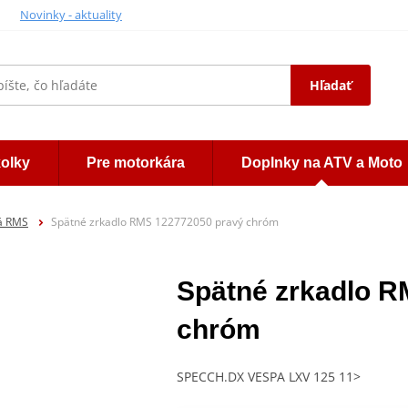
Novinky - aktuality
Hľadať
kolky
Pre motorkára
Doplnky na ATV a Moto
lá RMS
Spätné zrkadlo RMS 122772050 pravý chróm
Spätné zrkadlo R
chróm
SPECCH.DX VESPA LXV 125 11>