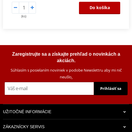
Do košíka
(ks)
Zaregistrujte sa a získajte prehľad o novinkách a
akciách.
Súhlasím s posielaním noviniek v podobe Newslettru aby mi nič
neušlo
.
Prihlásiť sa
UŽITOČNÉ INFORMÁCIE
ZÁKAZNÍCKY SERVIS