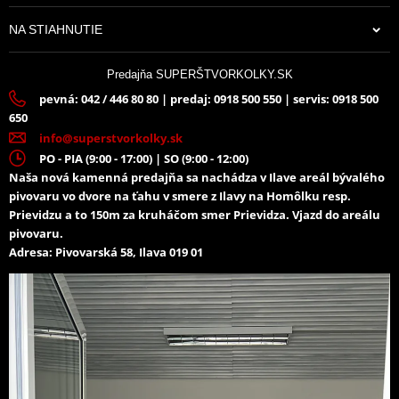
NA STIAHNUTIE
Predajňa SUPERŠTVORKOLKY.SK
pevná: 042 / 446 80 80 | predaj: 0918 500 550 | servis: 0918 500
650
info@superstvorkolky.sk
PO - PIA (9:00 - 17:00) | SO (9:00 - 12:00)
Naša nová kamenná predajňa sa nachádza v Ilave areál bývalého
pivovaru vo dvore na ťahu v smere z Ilavy na Homôlku resp.
Prievidzu a to 150m za kruháčom smer Prievidza. Vjazd do areálu
pivovaru.
Adresa: Pivovarská 58, Ilava 019 01