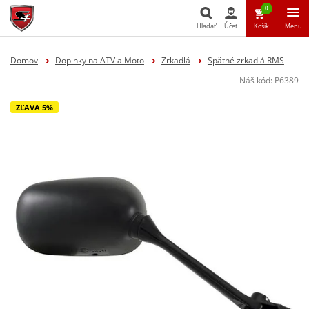
0
Hľadať
Účet
Košík
Menu
Hľadať
Domov
Doplnky na ATV a Moto
Zrkadlá
Spätné zrkadlá RMS
Náš kód:
P6389
ZĽAVA 5%