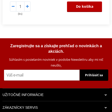
Do košíka
(ks)
Zaregistrujte sa a získajte prehľad o novinkách a
akciách.
Súhlasím s posielaním noviniek v podobe Newslettru aby mi nič
neušlo
.
Prihlásiť sa
UŽITOČNÉ INFORMÁCIE
ZÁKAZNÍCKY SERVIS