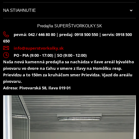
NA STIAHNUTIE
Predajňa SUPERŠTVORKOLKY.SK
pevná: 042 / 446 80 80 | predaj: 0918 500 550 | servis: 0918 500
650
info@superstvorkolky.sk
PO - PIA (9:00 - 17:00) | SO (9:00 - 12:00)
Naša nová kamenná predajňa sa nachádza v Ilave areál bývalého
pivovaru vo dvore na ťahu v smere z Ilavy na Homôlku resp.
Prievidzu a to 150m za kruháčom smer Prievidza. Vjazd do areálu
pivovaru.
Adresa: Pivovarská 58, Ilava 019 01