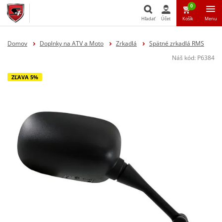
0
Hľadať
Účet
Košík
Menu
Hľadať
Domov
Doplnky na ATV a Moto
Zrkadlá
Spätné zrkadlá RMS
Náš kód:
P6384
ZĽAVA 5%