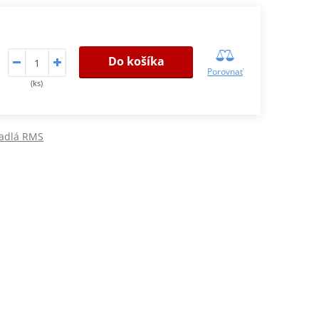
Do košíka
Porovnať
(ks)
kadlá RMS