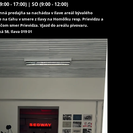
9:00 - 17:00) | SO (9:00 - 12:00)
ná predajňa sa nachádza v Ilave areál bývalého
e na ťahu v smere z Ilavy na Homôlku resp. Prievidzu a
čom smer Prievidza. Vjazd do areálu pivovaru.
á 58, Ilava 019 01