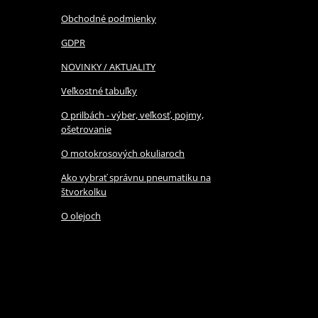
Obchodné podmienky
GDPR
NOVINKY / AKTUALITY
Veľkostné tabuľky
O prilbách - výber, veľkosť, pojmy,
ošetrovanie
O motokrosových okuliaroch
Ako vybrať správnu pneumatiku na
štvorkolku
O olejoch