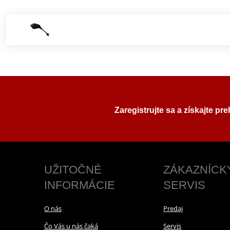
Zaregistrujte sa a získajte pr
UŽITOČNÉ
ZÁKAZNÍCK
INFORMÁCIE
SERVIS
O nás
Predaj
Čo Vás u nás čaká
Servis