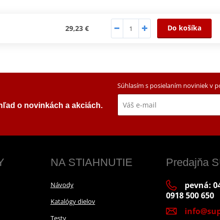
Do košíka
29,23 €
Súhlasím s posielaním noviniek v 
ehľad o novinkách a akciách.
Y
NA STIAHNUTIE
Predajňa
pevná: 04
Návody
0918 500 650
Katalógy dielov
info@sup
Testy