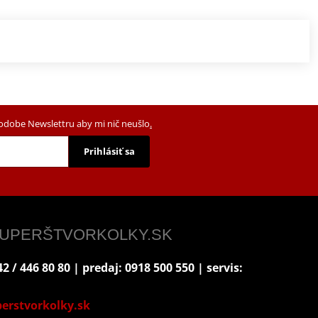
podobe Newslettru aby mi nič neušlo
.
Prihlásiť sa
 SUPERŠTVORKOLKY.SK
2 / 446 80 80 | predaj: 0918 500 550 | servis:
erstvorkolky.sk