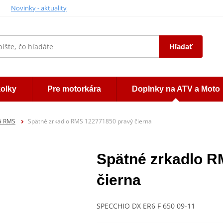
Novinky - aktuality
Hľadať
kolky
Pre motorkára
Doplnky na ATV a Moto
lá RMS
Spätné zrkadlo RMS 122771850 pravý čierna
Spätné zrkadlo R
čierna
SPECCHIO DX ER6 F 650 09-11