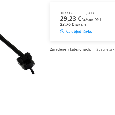
30,77 €
(ušetríte 1,54 €)
29,23 €
Vrátane DPH
23,76 €
Bez DPH
Na objednávku
Zaradené v kategóriách:
Spätné zr