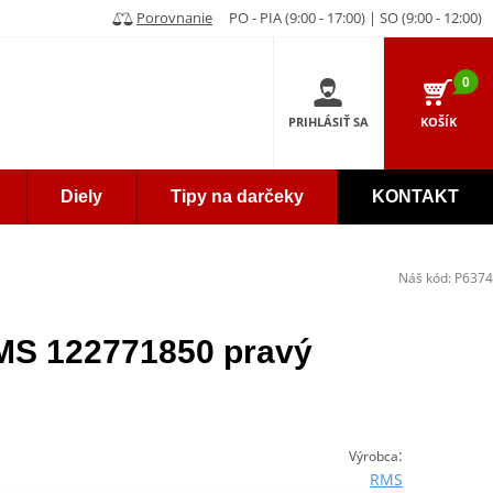
Porovnanie
PO - PIA (9:00 - 17:00) | SO (9:00 - 12:00)
0
PRIHLÁSIŤ SA
KOŠÍK
Diely
Tipy na darčeky
KONTAKT
Náš kód:
P6374
MS 122771850 pravý
:
Výrobca
RMS