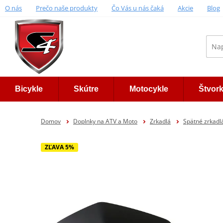
O nás
Prečo naše produkty
Čo Vás u nás čaká
Akcie
Blog
Bicykle
Skútre
Motocykle
Štvor
Domov
Doplnky na ATV a Moto
Zrkadlá
Spätné zrkad
ZĽAVA 5%