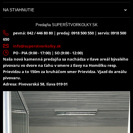
NA STIAHNUTIE
Predajňa SUPERŠTVORKOLKY.SK
pevná: 042 / 446 80 80 | predaj: 0918 500 550 | servis: 0918 500
650
info@superstvorkolky.sk
PO - PIA (9:00 - 17:00) | SO (9:00 - 12:00)
Naša nová kamenná predajňa sa nachádza v Ilave areál bývalého
pivovaru vo dvore na ťahu v smere z Ilavy na Homôlku resp.
Prievidzu a to 150m za kruháčom smer Prievidza. Vjazd do areálu
pivovaru.
Adresa: Pivovarská 58, Ilava 019 01