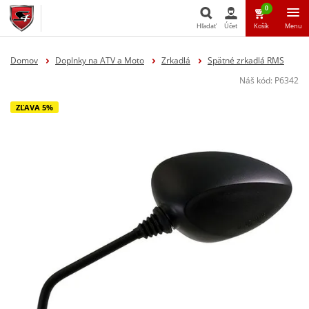
0
Hľadať
Účet
Košík
Menu
Hľadať
Domov
Doplnky na ATV a Moto
Zrkadlá
Spätné zrkadlá RMS
Náš kód:
P6342
ZĽAVA 5%