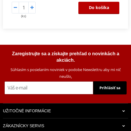
Do košíka
(ks)
Zaregistrujte sa a získajte prehľad o novinkách a
akciách.
Súhlasím s posielaním noviniek v podobe Newslettru aby mi nič
neušlo
.
Prihlásiť sa
UŽITOČNÉ INFORMÁCIE
ZÁKAZNÍCKY SERVIS