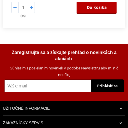
Do košíka
(ks)
Zaregistrujte sa a získajte prehľad o novinkách a
akciách.
Súhlasím s posielaním noviniek v podobe Newslettru aby mi nič
neušlo
.
Prihlásiť sa
UŽITOČNÉ INFORMÁCIE
ZÁKAZNÍCKY SERVIS