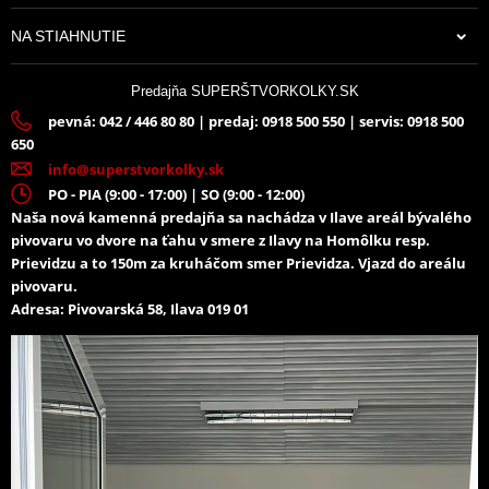
NA STIAHNUTIE
Predajňa SUPERŠTVORKOLKY.SK
pevná: 042 / 446 80 80 | predaj: 0918 500 550 | servis: 0918 500
650
info@superstvorkolky.sk
PO - PIA (9:00 - 17:00) | SO (9:00 - 12:00)
Naša nová kamenná predajňa sa nachádza v Ilave areál bývalého
pivovaru vo dvore na ťahu v smere z Ilavy na Homôlku resp.
Prievidzu a to 150m za kruháčom smer Prievidza. Vjazd do areálu
pivovaru.
Adresa: Pivovarská 58, Ilava 019 01