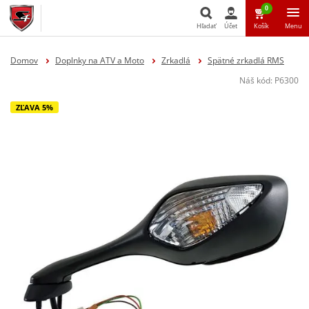
0
Hľadať
Účet
Košík
Menu
Hľadať
Domov
Doplnky na ATV a Moto
Zrkadlá
Spätné zrkadlá RMS
Náš kód:
P6300
ZĽAVA 5%