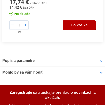
17,74 €
Vrátane DPH
14,42 €
Bez DPH
Na sklade
Do košíka
(ks)
Popis a parametre
Katalog EK
PDF
Mohlo by sa vám hodiť
Výrobca
EK
EK -Made in Japan
Áno
Sprej na reťaz SILKOLENE TITANIUM DRYLUBE SP 0,5 l
Zaregistrujte sa a získajte prehľad o novinkách a
Nová technológia
Áno
akciách.
výroby