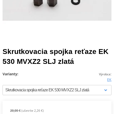
Skrutkovacia spojka reťaze EK
530 MVXZ2 SLJ zlatá
Varianty:
:
Výrobca
EK
20,00 €
(ušetríte 2,26 €)