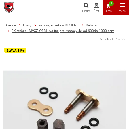
0
Hľadať
Účet
Košík
Menu
Hľadať
Domov
Diely
Reťaze, rozety a REMENE
Reťaze
EK reťaze -MVXZ-OEM kvalita-pre motocykle od 600do 1000 ccm
Náš kód:
P6286
ZĽAVA 11%