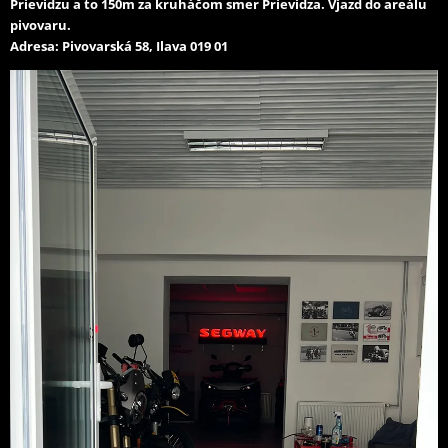
Prievidzu a to 150m za kruháčom smer Prievidza. Vjazd do areálu
pivovaru.
Adresa: Pivovarská 58, Ilava 019 01