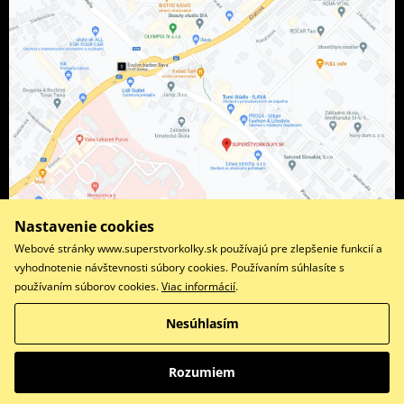
Nastavenie cookies
Webové stránky www.superstvorkolky.sk používajú pre zlepšenie funkcií a
vyhodnotenie návštevnosti súbory cookies. Používaním súhlasíte s
používaním súborov cookies.
Viac informácií
.
Facebook
Instagram
Nesúhlasím
Copyright © 2026 www.superstvorkolky.sk
Všetky práva vyhradené
Rozumiem
Prepnúť na klasickú verziu