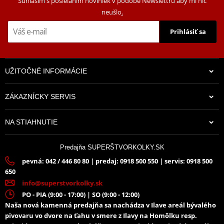
Súhlasím s posielaním noviniek v podobe Newslettru aby mi nič
Nová technológia
neušlo
.
tepelného
Áno
spracovania
Prihlásiť sa
ZST Technológia ako
Áno
štandart
UŽITOČNÉ INFORMÁCIE
ZÁKAZNÍCKY SERVIS
19,16 €
NA STIAHNUTIE
Na sklade
Predajňa SUPERŠTVORKOLKY.SK
pevná: 042 / 446 80 80 | predaj: 0918 500 550 | servis: 0918 500
650
info@superstvorkolky.sk
PO - PIA (9:00 - 17:00) | SO (9:00 - 12:00)
Naša nová kamenná predajňa sa nachádza v Ilave areál bývalého
pivovaru vo dvore na ťahu v smere z Ilavy na Homôlku resp.