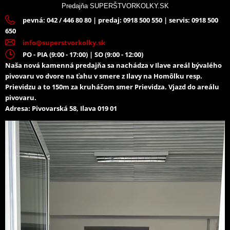
teplotách
Predajňa SUPERŠTVORKOLKY.SK
Dve odrazky pre vyššiu bezpečnosť
pevná: 042 / 446 80 80 | predaj: 0918 500 550 | servis: 0918 500
Box sa prichytáva k zadnému nosiču pomocou 4 strmeňov
650
info@superstvorkolky.sk
Farba: čierna
PO - PIA (9:00 - 17:00) | SO (9:00 - 12:00)
Súčasťou balenia je montážna sada (4 strmene) a celkovo 4
Naša nová kamenná predajňa sa nachádza v Ilave areál bývalého
kľúče
pivovaru vo dvore na ťahu v smere z Ilavy na Homôlku resp.
Rozmery: 85 x 36 x 54 cm (D x Š x V)
Prievidzu a to 150m za kruháčom smer Prievidza. Vjazd do areálu
pivovaru.
Vhodný pre väčšinu štvorkoliek značiek: Arctic Cat, Yamaha,
Adresa: Pivovarská 58, Ilava 019 01
Polaris, Honda, Can-Am, Suzuki, Kawasaki, TGB, Access
Motor, Kymco atď.
Výrobca: SHARK Accessories