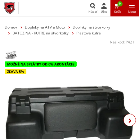
0
Hľadať
Účet
Košík
Menu
Hľadať
Domov
Doplnky na ATV a Moto
Doplnky na štvorkolky
BATOŽINA - KUFRE na štvorkolky
Plastové kufre
Náš kód:
P421
MOŽNÉ NA SPLÁTKY OD 0% AKONTÁCIE
ZĽAVA 5%