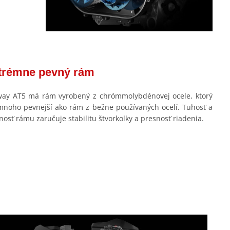
trémne pevný rám
ay AT5 má rám vyrobený z chrómmolybdénovej ocele, ktorý
mnoho pevnejší ako rám z bežne používaných ocelí. Tuhosť a
nosť rámu zaručuje stabilitu štvorkolky a presnosť riadenia.