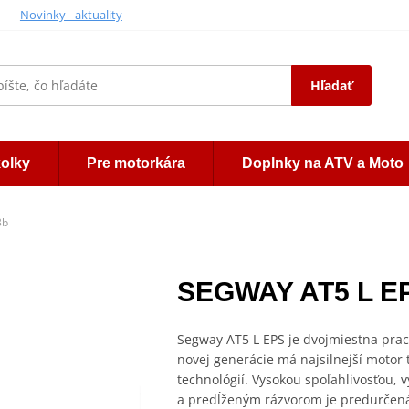
Novinky - aktuality
Hľadať
kolky
Pre motorkára
Doplnky na ATV a Moto
3b
SEGWAY AT5 L EP
Segway AT5 L EPS je dvojmiestna prac
novej generácie má najsilnejší motor
technológií. Vysokou spoľahlivosťou,
a predĺženým rázvorom je predurčen