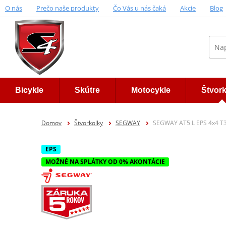
O nás
Prečo naše produkty
Čo Vás u nás čaká
Akcie
Blog
Bicykle
Skútre
Motocykle
Štvor
Domov
Štvorkolky
SEGWAY
SEGWAY AT5 L EPS 4x4 T
EPS
MOŽNÉ NA SPLÁTKY OD 0% AKONTÁCIE