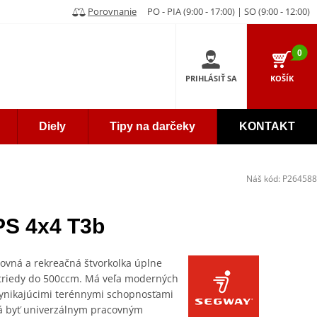
Porovnanie
PO - PIA (9:00 - 17:00) | SO (9:00 - 12:00)
0
PRIHLÁSIŤ SA
KOŠÍK
Diely
Tipy na darčeky
KONTAKT
Náš kód:
P264588
S 4x4 T3b
ovná a rekreačná štvorkolka úplne
 triedy do 500ccm. Má veľa moderných
 vynikajúcimi terénnymi schopnosťami
á byť univerzálnym pracovným