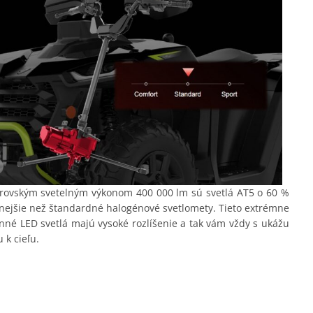
rovským svetelným výkonom 400 000 lm sú svetlá AT5 o 60 %
nejšie než štandardné halogénové svetlomety. Tieto extrémne
nné LED svetlá majú vysoké rozlíšenie a tak vám vždy s ukážu
u k cieľu.