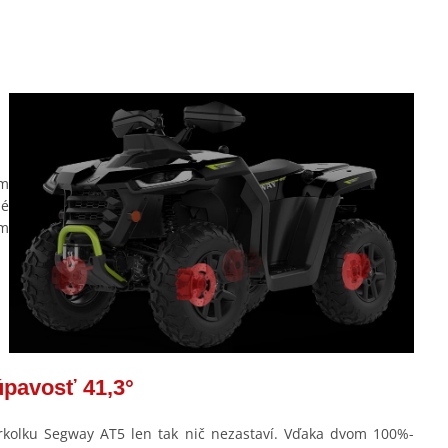
ým
né
ým
úpavosť 41,3°
rkolku Segway AT5 len tak nič nezastaví. Vďaka dvom 100%-