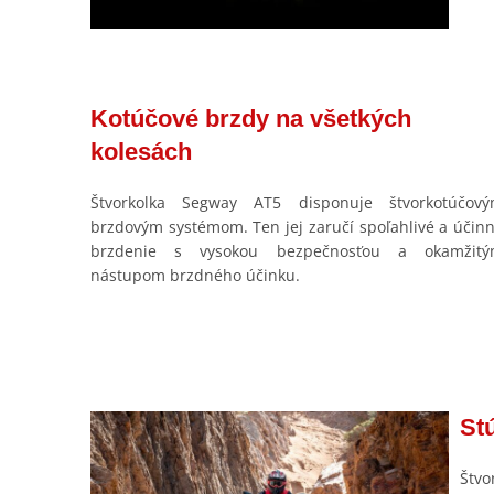
Kotúčové brzdy na všetkých
kolesách
Štvorkolka Segway AT5 disponuje štvorkotúčov
brzdovým systémom. Ten jej zaručí spoľahlivé a účin
brzdenie s vysokou bezpečnosťou a okamžit
nástupom brzdného účinku.
St
Štvo