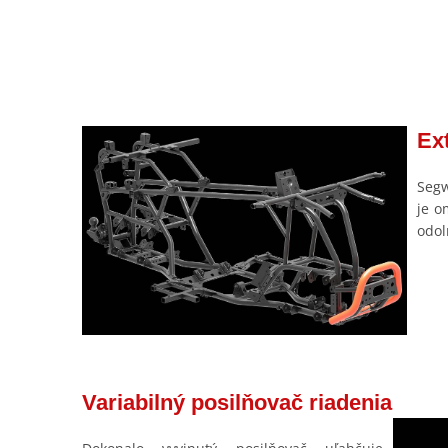
Ex
Segw
je o
odol
Variabilný posilňovač riadenia