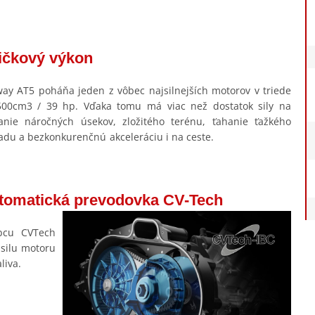
ičkový výkon
ay AT5 poháňa jeden z vôbec najsilnejších motorov v triede
00cm3 / 39 hp. Vďaka tomu má viac než dostatok sily na
anie náročných úsekov, zložitého terénu, ťahanie ťažkého
ladu a bezkonkurenčnú akceleráciu i na ceste.
tomatická prevodovka CV-Tech
bcu CVTech
 silu motoru
liva.