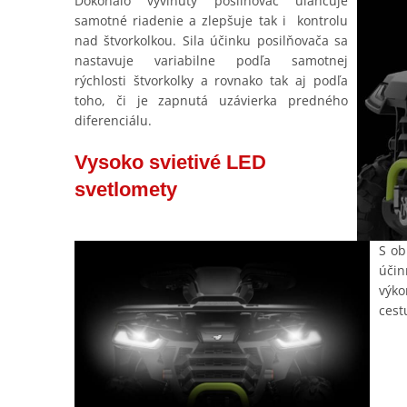
Dokonalo vyvinutý posilňovač uľahčuje
samotné riadenie a zlepšuje tak i kontrolu
nad štvorkolkou. Sila účinku posilňovača sa
nastavuje variabilne podľa samotnej
rýchlosti štvorkolky a rovnako tak aj podľa
toho, či je zapnutá uzávierka predného
diferenciálu.
Vysoko svietivé LED
svetlomety
S ob
účin
výko
cest