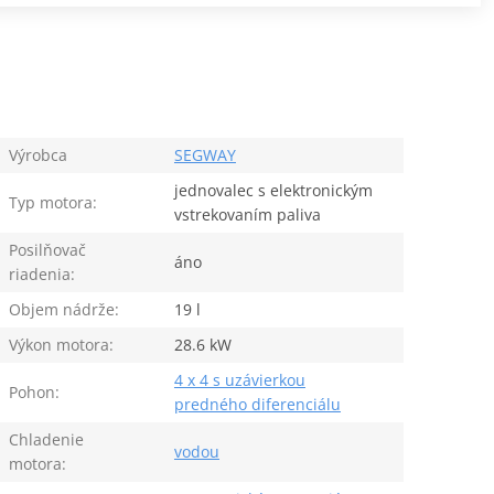
Výrobca
SEGWAY
jednovalec s elektronickým
Typ motora:
vstrekovaním paliva
Posilňovač
áno
riadenia:
Objem nádrže:
19 l
Výkon motora:
28.6 kW
4 x 4 s uzávierkou
Pohon:
predného diferenciálu
Chladenie
vodou
motora: