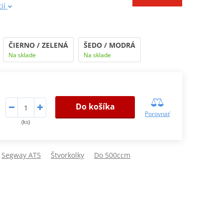
cií
ČIERNO / ZELENÁ
ŠEDO / MODRÁ
Na sklade
Na sklade
Do košíka
Porovnať
(ks)
Segway AT5
Štvorkolky
Do 500ccm