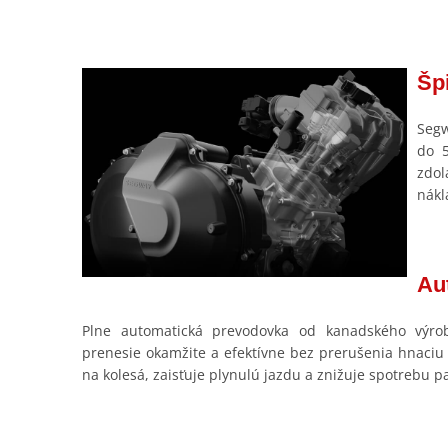
Šp
Segw
do 5
zdol
nák
Au
Plne automatická prevodovka od kanadského výro
prenesie okamžite a efektívne bez prerušenia hnaciu
na kolesá, zaisťuje plynulú jazdu a znižuje spotrebu pa