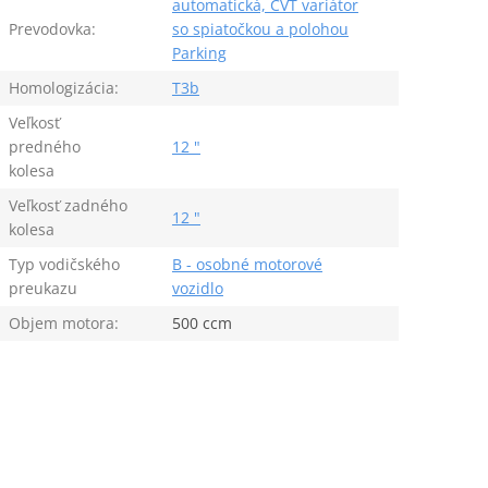
automatická, CVT variátor
Prevodovka:
so spiatočkou a polohou
Parking
Homologizácia:
T3b
Veľkosť
predného
12 "
kolesa
Veľkosť zadného
12 "
kolesa
Typ vodičského
B - osobné motorové
preukazu
vozidlo
Objem motora:
500 ccm