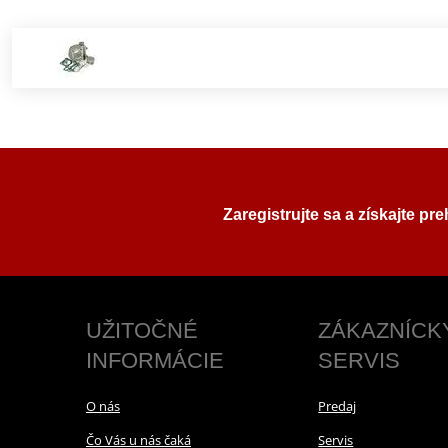
Zaregistrujte sa a získajte pr
UŽITOČNÉ
ZÁKAZNÍCK
INFORMÁCIE
SERVIS
O nás
Predaj
Čo Vás u nás čaká
Servis