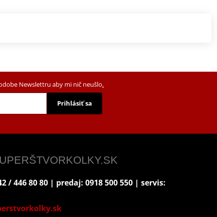
podobe Newslettru aby mi nič neušlo
.
Prihlásiť sa
 SUPERŠTVORKOLKY.SK
2 / 446 80 80 | predaj: 0918 500 550 | servis:
erstvorkolky.sk