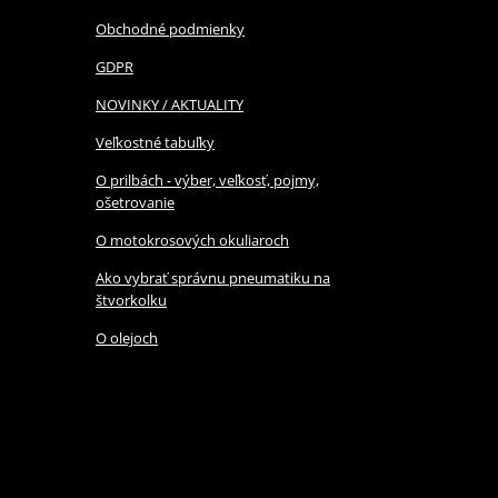
Obchodné podmienky
GDPR
NOVINKY / AKTUALITY
Veľkostné tabuľky
O prilbách - výber, veľkosť, pojmy,
ošetrovanie
O motokrosových okuliaroch
Ako vybrať správnu pneumatiku na
štvorkolku
O olejoch