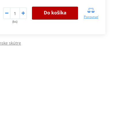
Do košíka
Porovnať
(ks)
nske skútre