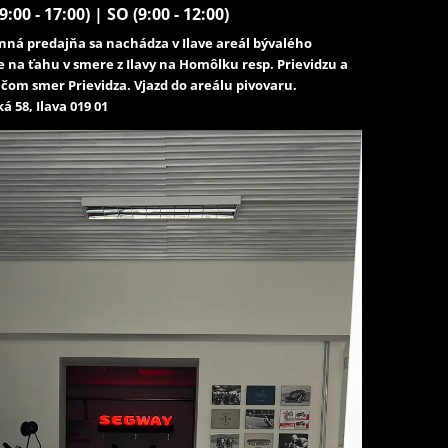
9:00 - 17:00) | SO (9:00 - 12:00)
ná predajňa sa nachádza v Ilave areál bývalého
e na ťahu v smere z Ilavy na Homôlku resp. Prievidzu a
čom smer Prievidza. Vjazd do areálu pivovaru.
á 58, Ilava 019 01