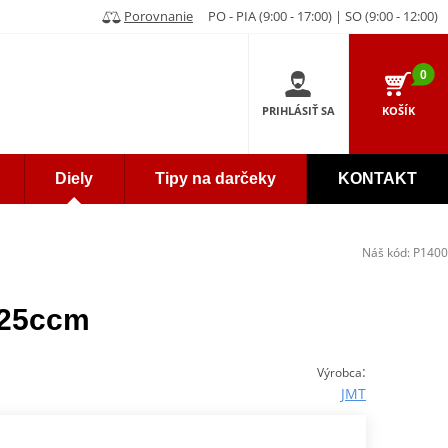
Porovnanie
PO - PIA (9:00 - 17:00) | SO (9:00 - 12:00)
0
PRIHLÁSIŤ SA
KOŠÍK
Diely
Tipy na darčeky
KONTAKT
Náš kód:
P1400
125ccm
:
Výrobca
JMT