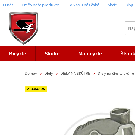
O nás
Prečo naše produkty
Čo Vás u nás čaká
Akcie
Blog
Bicykle
Skútre
Motocykle
Štvor
Domov
Diely
DIELY NA SKÚTRE
Diely na čínske skútre
ZĽAVA 5%