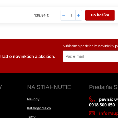
Do košíka
138,84 €
Súhlasím s posielaním noviniek v 
ehľad o novinkách a akciách.
Y
NA STIAHNUTIE
Predajňa
pevná: 04
Návody
0918 500 650
Katalógy dielov
info@sup
Testy