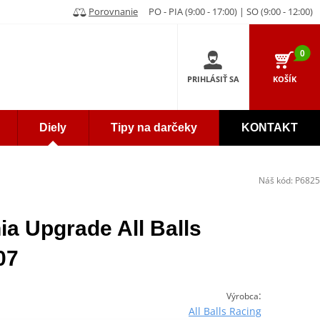
Porovnanie
PO - PIA (9:00 - 17:00) | SO (9:00 - 12:00)
0
PRIHLÁSIŤ SA
KOŠÍK
Diely
Tipy na darčeky
KONTAKT
Náš kód:
P6825
ia Upgrade All Balls
07
:
Výrobca
All Balls Racing