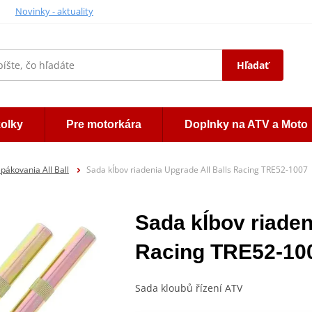
Novinky - aktuality
Hľadať
kolky
Pre motorkára
Doplnky na ATV a Moto
pákovania All Ball
Sada kĺbov riadenia Upgrade All Balls Racing TRE52-1007
Sada kĺbov riaden
Racing TRE52-10
Sada kloubů řízení ATV