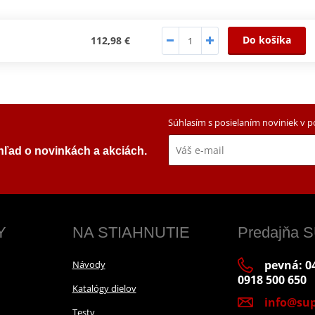
Do košíka
112,98 €
Súhlasím s posielaním noviniek v 
ehľad o novinkách a akciách.
Y
NA STIAHNUTIE
Predajňa
pevná: 04
Návody
0918 500 650
Katalógy dielov
info@sup
Testy