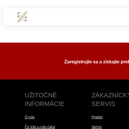
Zaregistrujte sa a získajte pr
UŽITOČNÉ
ZÁKAZNÍCK
INFORMÁCIE
SERVIS
O nás
Predaj
Čo Vás u nás čaká
Servis