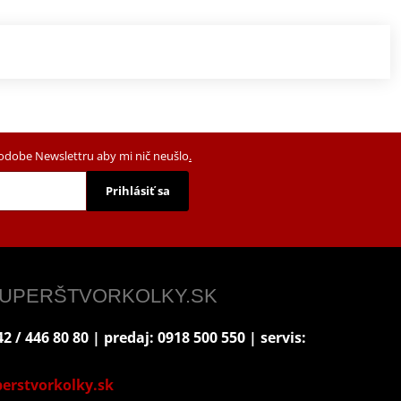
podobe Newslettru aby mi nič neušlo
.
Prihlásiť sa
 SUPERŠTVORKOLKY.SK
2 / 446 80 80 | predaj: 0918 500 550 | servis:
erstvorkolky.sk