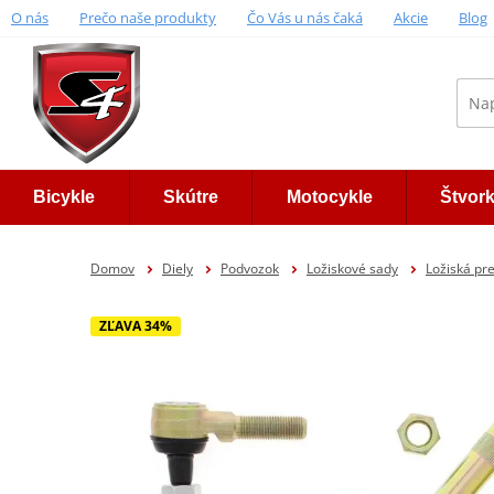
O nás
Prečo naše produkty
Čo Vás u nás čaká
Akcie
Blog
Bicykle
Skútre
Motocykle
Štvor
Domov
Diely
Podvozok
Ložiskové sady
Ložiská pre
ZĽAVA 34%