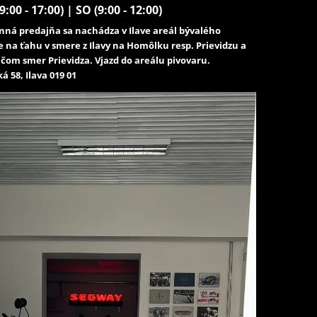
9:00 - 17:00) | SO (9:00 - 12:00)
ná predajňa sa nachádza v Ilave areál bývalého
e na ťahu v smere z Ilavy na Homôlku resp. Prievidzu a
čom smer Prievidza. Vjazd do areálu pivovaru.
á 58, Ilava 019 01