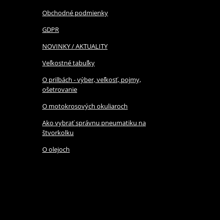
Obchodné podmienky
GDPR
NOVINKY / AKTUALITY
Veľkostné tabuľky
O prilbách - výber, veľkosť, pojmy,
ošetrovanie
O motokrosových okuliaroch
Ako vybrať správnu pneumatiku na
štvorkolku
O olejoch