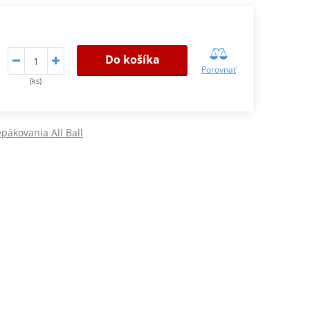
Do košíka
Porovnať
(ks)
epákovania All Ball