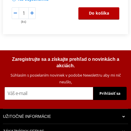
Do košíka
(ks)
Zaregistrujte sa a získajte prehľad o novinkách a
akciách.
Súhlasím s posielaním noviniek v podobe Newslettru aby mi nič
neušlo
.
Prihlásiť sa
UŽITOČNÉ INFORMÁCIE