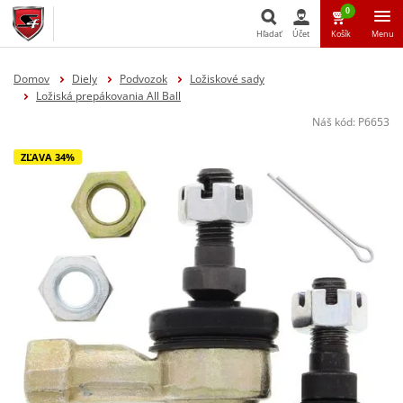
0
Hľadať
Účet
Košík
Menu
Hľadať
Domov
Diely
Podvozok
Ložiskové sady
Ložiská prepákovania All Ball
Náš kód:
P6653
ZĽAVA 34%