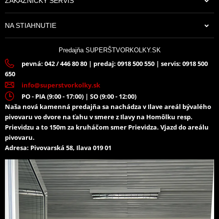
ZÁKAZNÍCKY SERVIS
NA STIAHNUTIE
Predajňa SUPERŠTVORKOLKY.SK
pevná: 042 / 446 80 80 | predaj: 0918 500 550 | servis: 0918 500
650
info@superstvorkolky.sk
PO - PIA (9:00 - 17:00) | SO (9:00 - 12:00)
Naša nová kamenná predajňa sa nachádza v Ilave areál bývalého
pivovaru vo dvore na ťahu v smere z Ilavy na Homôlku resp.
Prievidzu a to 150m za kruháčom smer Prievidza. Vjazd do areálu
pivovaru.
Adresa: Pivovarská 58, Ilava 019 01