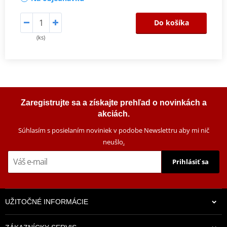
Do košíka
(ks)
Zaregistrujte sa a získajte prehľad o novinkách a
akciách.
Súhlasím s posielaním noviniek v podobe Newslettru aby mi nič
neušlo
.
Prihlásiť sa
UŽITOČNÉ INFORMÁCIE