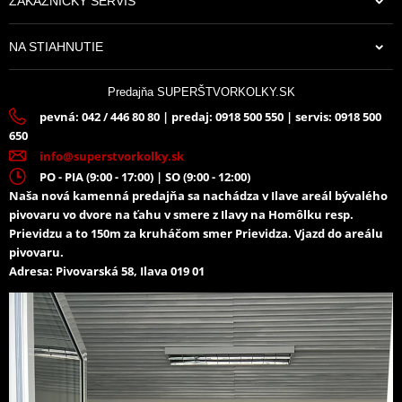
ZÁKAZNÍCKY SERVIS
NA STIAHNUTIE
Predajňa SUPERŠTVORKOLKY.SK
pevná: 042 / 446 80 80 | predaj: 0918 500 550 | servis: 0918 500
650
info@superstvorkolky.sk
PO - PIA (9:00 - 17:00) | SO (9:00 - 12:00)
Naša nová kamenná predajňa sa nachádza v Ilave areál bývalého
pivovaru vo dvore na ťahu v smere z Ilavy na Homôlku resp.
Prievidzu a to 150m za kruháčom smer Prievidza. Vjazd do areálu
pivovaru.
Adresa: Pivovarská 58, Ilava 019 01