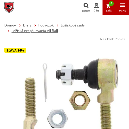
0
Hľadať
Účet
Košík
Menu
Hľadať
Domov
Diely
Podvozok
Ložiskové sady
Ložiská prepákovania All Ball
Náš kód:
P6598
ZĽAVA 34%