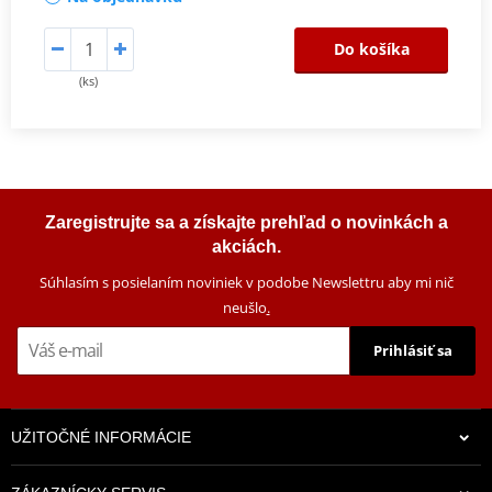
Do košíka
(ks)
Zaregistrujte sa a získajte prehľad o novinkách a
akciách.
Súhlasím s posielaním noviniek v podobe Newslettru aby mi nič
neušlo
.
Prihlásiť sa
UŽITOČNÉ INFORMÁCIE