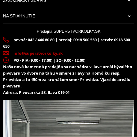
ZÁKAZNÍCKY SERVIS
NA STIAHNUTIE
Predajňa SUPERŠTVORKOLKY.SK
pevná: 042 / 446 80 80 | predaj: 0918 500 550 | servis: 0918 500
650
info@superstvorkolky.sk
PO - PIA (9:00 - 17:00) | SO (9:00 - 12:00)
Naša nová kamenná predajňa sa nachádza v Ilave areál bývalého
pivovaru vo dvore na ťahu v smere z Ilavy na Homôlku resp.
Prievidzu a to 150m za kruháčom smer Prievidza. Vjazd do areálu
pivovaru.
Adresa: Pivovarská 58, Ilava 019 01