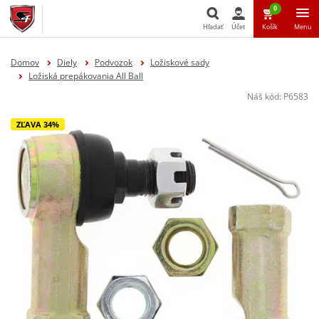
0
Hľadať
Účet
Košík
Menu
Hľadať
Domov
Diely
Podvozok
Ložiskové sady
Ložiská prepákovania All Ball
Náš kód:
P6583
ZĽAVA 34%